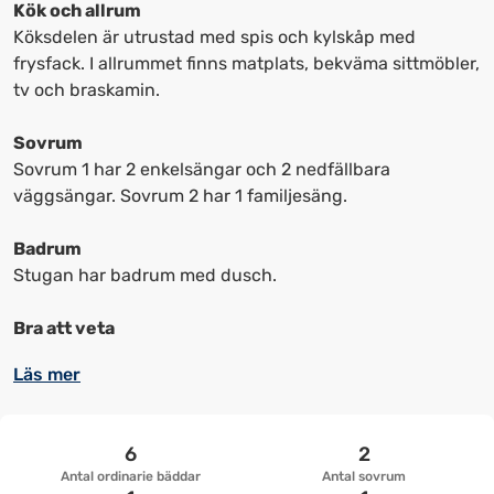
kortkommandon
kortkommandon
Kök och allrum
för
för
Köksdelen är utrustad med spis och kylskåp med
att
att
frysfack. I allrummet finns matplats, bekväma sittmöbler,
ändra
ändra
tv och braskamin.
datum
datum.
Sovrum
Sovrum 1 har 2 enkelsängar och 2 nedfällbara
väggsängar. Sovrum 2 har 1 familjesäng.
Badrum
Stugan har badrum med dusch.
Bra att veta
Läs mer
6
2
Antal ordinarie bäddar
Antal sovrum