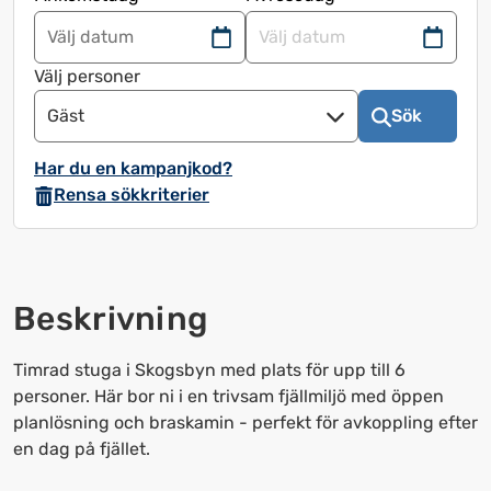
Navigera
Navigera
framåt
bakåt
Välj personer
för
för
Gäst
Sök
att
att
använda
använda
Har du en kampanjkod?
kalendern
kalendern
Rensa sökkriterier
och
och
välja
välja
ett
ett
datum.
datum.
Beskrivning
Tryck
Tryck
på
på
frågetecknet
frågetecknet
Timrad stuga i Skogsbyn med plats för upp till 6
för
för
personer. Här bor ni i en trivsam fjällmiljö med öppen
att
att
planlösning och braskamin - perfekt för avkoppling efter
få
få
en dag på fjället.
upp
upp