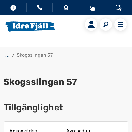
...
Skogsslingan 57
Skogsslingan 57
Visa alla bilder
Tillgänglighet
Ankomstdag
Avresedag