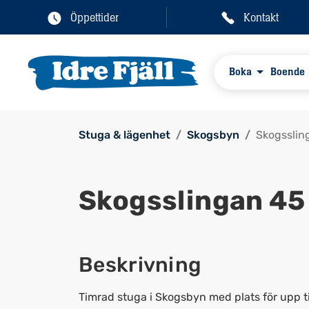
Öppettider
Kontakt
Boka
Boende
Stuga & lägenhet
Skogsbyn
Skogsslin
Skogsslingan 45
Beskrivning
Timrad stuga i Skogsbyn med plats för upp til