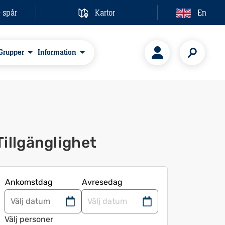
& spår
Kartor
En
Grupper
Information
Tillgänglighet
Ankomstdag
Avresedag
Navigera
Navigera
framåt
bakåt
Välj personer