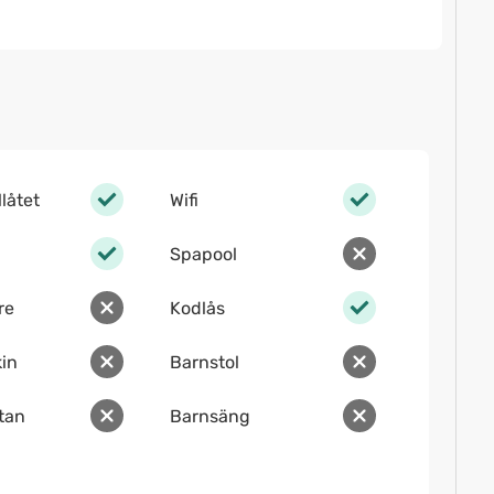
llåtet
Wifi
Spapool
re
Kodlås
in
Barnstol
ltan
Barnsäng