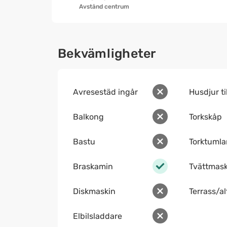
Avstånd centrum
Bekvämligheter
Avresestäd ingår
Husdjur ti
Balkong
Torkskåp
Bastu
Torktumla
Braskamin
Tvättmask
Diskmaskin
Terrass/a
Elbilsladdare