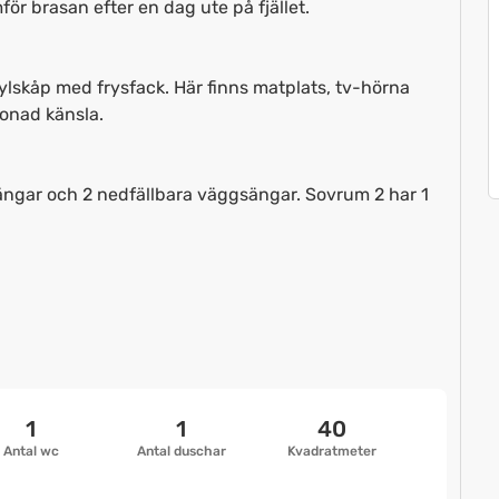
ör brasan efter en dag ute på fjället.
lskåp med frysfack. Här finns matplats, tv-hörna
onad känsla.
ängar och 2 nedfällbara väggsängar. Sovrum 2 har 1
1
1
40
Antal wc
Antal duschar
Kvadratmeter