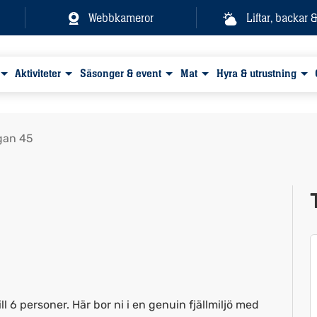
Webbkameror
Liftar, backar 
Aktiviteter
Säsonger & event
Mat
Hyra & utrustning
gan 45
Visa alla bilder
l 6 personer. Här bor ni i en genuin fjällmiljö med