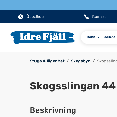
Öppettider
Kontakt
Boka
Boende
Stuga & lägenhet
Skogsbyn
Skogsslin
Skogsslingan 44
Beskrivning