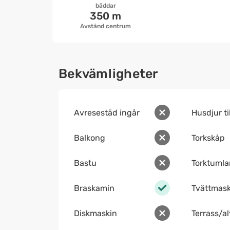
bäddar
350 m
Avstånd centrum
Bekvämligheter
Avresestäd ingår
Husdjur ti
Balkong
Torkskåp
Bastu
Torktumla
Braskamin
Tvättmask
Diskmaskin
Terrass/a