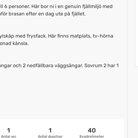
l 6 personer. Här bor ni i en genuin fjällmiljö med
ör brasan efter en dag ute på fjället.
lskåp med frysfack. Här finns matplats, tv-hörna
onad känsla.
ängar och 2 nedfällbara väggsängar. Sovrum 2 har 1
1
1
40
Antal wc
Antal duschar
Kvadratmeter