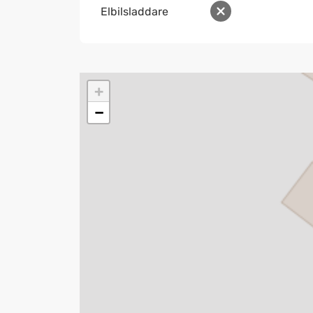
Elbilsladdare
+
−