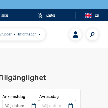
& spår
Kartor
En
Grupper
Information
Tillgänglighet
Ankomstdag
Avresedag