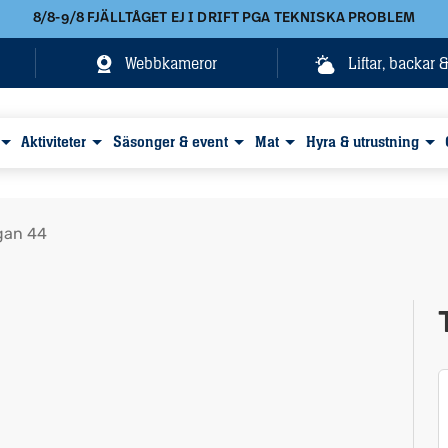
8/8-9/8 FJÄLLTÅGET EJ I DRIFT PGA TEKNISKA PROBLEM
Webbkameror
Liftar, backar 
Aktiviteter
Säsonger & event
Mat
Hyra & utrustning
gan 44
Visa alla bilder