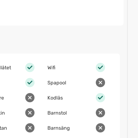
llåtet
Wifi
Spapool
re
Kodlås
in
Barnstol
ltan
Barnsäng