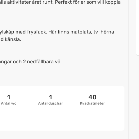
s aktiviteter året runt. Perfekt för er som vill koppla
lskåp med frysfack. Här finns matplats, tv-hörna
d känsla.
ngar och 2 nedfällbara vä...
1
1
40
Antal wc
Antal duschar
Kvadratmeter