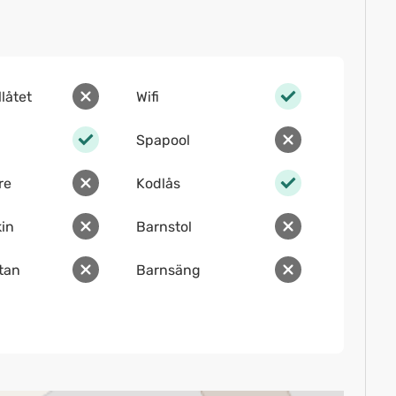
llåtet
Wifi
Spapool
re
Kodlås
in
Barnstol
ltan
Barnsäng