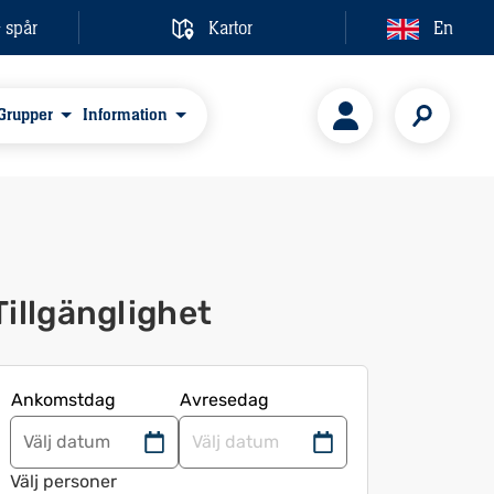
& spår
Kartor
En
Grupper
Information
Tillgänglighet
Ankomstdag
Avresedag
Navigera
Navigera
framåt
bakåt
Välj personer