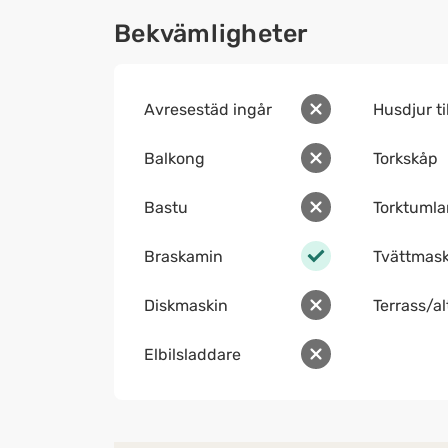
Bekvämligheter
Avresestäd ingår
Husdjur ti
Balkong
Torkskåp
Bastu
Torktumla
Braskamin
Tvättmask
Diskmaskin
Terrass/a
Elbilsladdare