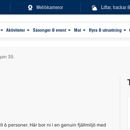
Webbkameror
Liftar, backar 
Aktiviteter
Säsonger & event
Mat
Hyra & utrustning
gan 35
Visa alla bilder
l 6 personer. Här bor ni i en genuin fjällmiljö med