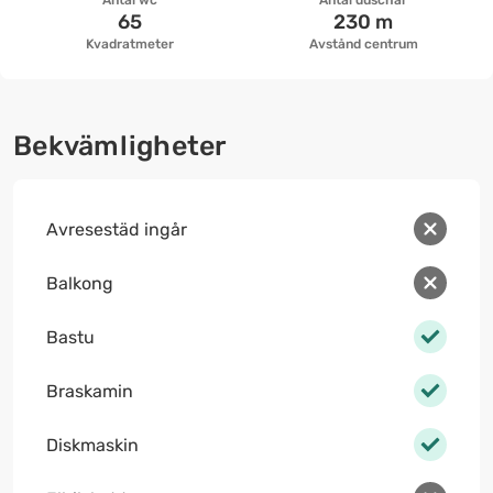
Antal wc
Antal duschar
65
230 m
Kvadratmeter
Avstånd centrum
Bekvämligheter
Avresestäd ingår
Balkong
Bastu
Braskamin
Diskmaskin