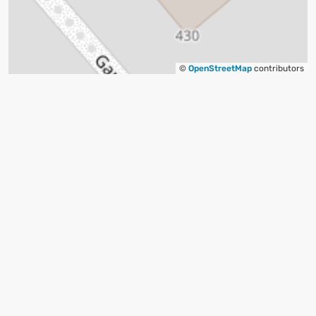
©
OpenStreetMap
contributors