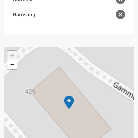
Barnsäng
+
−