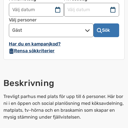
Navigera
Navigera
framåt
bakåt
Välj personer
för
för
Gäst
Sök
att
att
använda
använda
Har du en kampanjkod?
kalendern
kalendern
Rensa sökkriterier
och
och
välja
välja
ett
ett
datum.
datum.
Beskrivning
Tryck
Tryck
på
på
frågetecknet
frågetecknet
Trevligt parhus med plats för upp till 6 personer. Här bor
för
för
ni i en öppen och social planlösning med köksavdelning,
att
att
matplats, tv-hörna och en braskamin som skapar en
få
få
mysig stämning under fjällvistelsen.
upp
upp