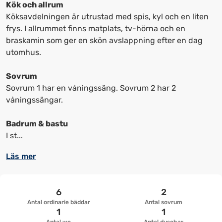
kortkommandon
kortkommandon
Kök och allrum
för
för
Köksavdelningen är utrustad med spis, kyl och en liten
att
att
frys. I allrummet finns matplats, tv-hörna och en
ändra
ändra
braskamin som ger en skön avslappning efter en dag
datum
datum.
utomhus.
Sovrum
Sovrum 1 har en våningssäng. Sovrum 2 har 2
våningssängar.
Badrum & bastu
I st...
Läs mer
6
2
Antal ordinarie bäddar
Antal sovrum
1
1