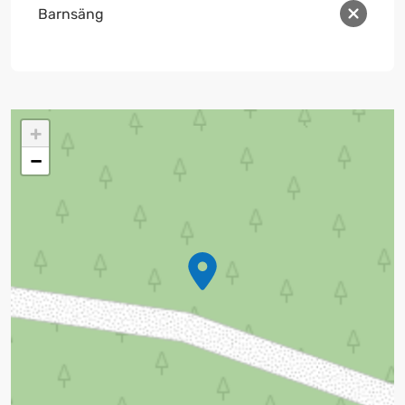
Barnsäng
+
−