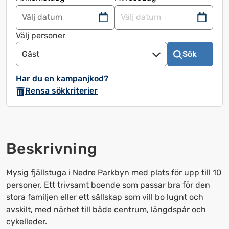
Navigera
Navigera
framåt
bakåt
Välj personer
för
för
Gäst
Sök
att
att
använda
använda
Har du en kampanjkod?
kalendern
kalendern
Rensa sökkriterier
och
och
välja
välja
ett
ett
datum.
datum.
Beskrivning
Tryck
Tryck
på
på
frågetecknet
frågetecknet
Mysig fjällstuga i Nedre Parkbyn med plats för upp till 10
för
för
personer. Ett trivsamt boende som passar bra för den
att
att
stora familjen eller ett sällskap som vill bo lugnt och
få
få
avskilt, med närhet till både centrum, längdspår och
upp
upp
cykelleder.