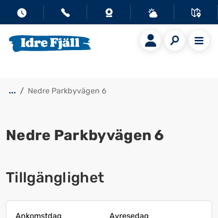
...
Nedre Parkbyvägen 6
Nedre Parkbyvägen 6
Visa alla bilder
Tillgänglighet
Ankomstdag
Avresedag