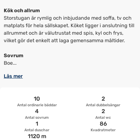
kortkommandon
kortkommandon
för
för
Kök och allrum
att
att
Storstugan är rymlig och inbjudande med soffa, tv och
ändra
ändra
matplats för hela sällskapet. Köket ligger i anslutning till
datum
datum.
allrummet och är välutrustat med spis, kyl och frys,
vilket gör det enkelt att laga gemensamma måltider.
Sovrum
Boe...
Läs mer
10
2
Antal ordinarie bäddar
Antal dubbelsängar
4
2
Antal sovrum
Antal wc
1
86
Antal duschar
Kvadratmeter
1120 m