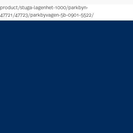
product/stuga-lagenhet-1000/parkbyn-
47721/47723/parkbyvagen-5b-0901-5522/