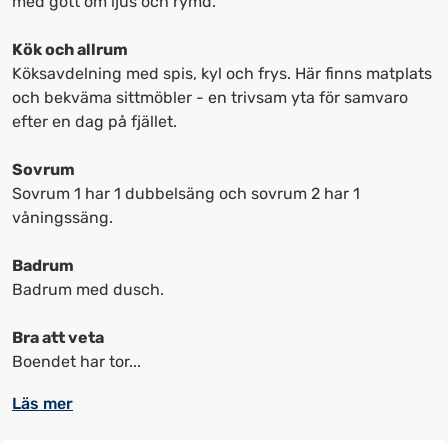
med gott om ljus och rymd.
upp
upp
kortkommandon
kortkommandon
Kök och allrum
för
för
Köksavdelning med spis, kyl och frys. Här finns matplats
att
att
och bekväma sittmöbler - en trivsam yta för samvaro
ändra
ändra
efter en dag på fjället.
datum
datum.
Sovrum
Sovrum 1 har 1 dubbelsäng och sovrum 2 har 1
våningssäng.
Badrum
Badrum med dusch.
Bra att veta
Boendet har tor...
Läs mer