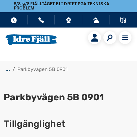
8/8-9/8 FJÄLLTÅGET EJ I DRIFT PGA TEKNISKA
PROBLEM
...
Parkbyvägen 5B 0901
Parkbyvägen 5B 0901
Visa alla bilder
Tillgänglighet