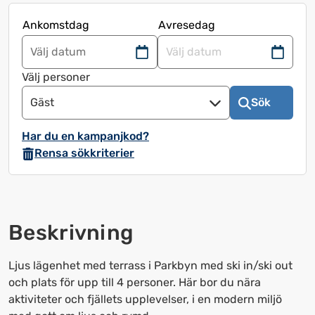
Ankomstdag
Avresedag
Navigera
Navigera
framåt
bakåt
Välj personer
för
för
Gäst
Sök
att
att
använda
använda
Har du en kampanjkod?
kalendern
kalendern
Rensa sökkriterier
och
och
välja
välja
ett
ett
datum.
datum.
Beskrivning
Tryck
Tryck
på
på
frågetecknet
frågetecknet
Ljus lägenhet med terrass i Parkbyn med ski in/ski out
för
för
och plats för upp till 4 personer. Här bor du nära
att
att
aktiviteter och fjällets upplevelser, i en modern miljö
få
få