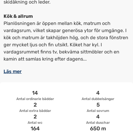
få
få
skidåkning och leder.
upp
upp
kortkommandon
kortkommandon
Kök & allrum
för
för
Planlösningen är öppen mellan kök, matrum och
att
att
vardagsrum, vilket skapar generösa ytor för umgänge. I
ändra
ändra
kök och matrum är takhöjden hög, och de stora fönstren
datum
datum.
ger mycket ljus och fin utsikt. Köket har kyl. I
vardagsrummet finns tv, bekväma sittmöbler och en
kamin att samlas kring efter dagens...
Läs mer
14
4
Antal ordinarie bäddar
Antal dubbelsängar
2
5
Antal extra bäddar
Antal sovrum
2
4
Antal wc
Antal duschar
164
650 m