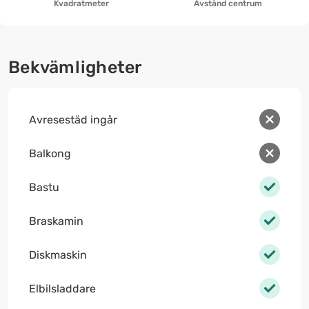
Kvadratmeter
Avstånd centrum
Bekvämligheter
Avresestäd ingår
Balkong
Bastu
Braskamin
Diskmaskin
Elbilsladdare