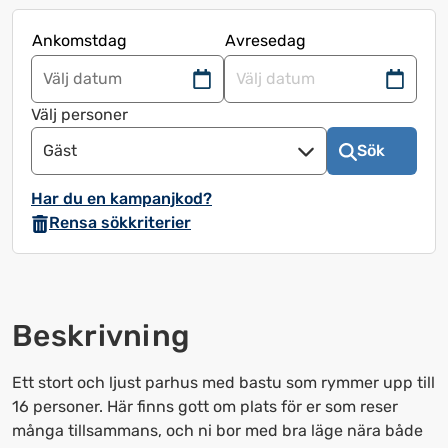
Ankomstdag
Avresedag
Navigera
Navigera
framåt
bakåt
Välj personer
för
för
Gäst
Sök
att
att
använda
använda
Har du en kampanjkod?
kalendern
kalendern
Rensa sökkriterier
och
och
välja
välja
ett
ett
datum.
datum.
Beskrivning
Tryck
Tryck
på
på
frågetecknet
frågetecknet
Ett stort och ljust parhus med bastu som rymmer upp till
för
för
16 personer. Här finns gott om plats för er som reser
att
att
många tillsammans, och ni bor med bra läge nära både