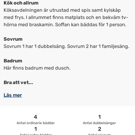
kortkommandon
kortkommandon
Kök och allrum
för
för
Köksavdelningen är utrustad med spis samt kylskåp
att
att
med frys. I allrummet finns matplats och en bekväm tv-
ändra
ändra
hörna med braskamin. Soffan kan bäddas för 1 person.
datum
datum.
Sovrum
Sovrum 1 har 1 dubbelsäng. Sovrum 2 har 1 familjesäng.
Badrum
Här finns badrum med dusch.
Bra att vet...
Läs mer
4
1
Antal ordinarie bäddar
Antal dubbelsängar
1
2