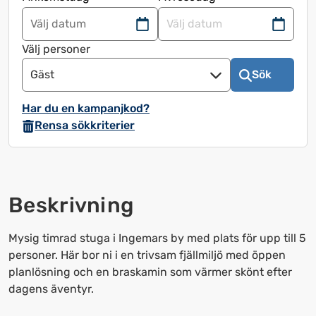
Navigera
Navigera
framåt
bakåt
Välj personer
för
för
Gäst
Sök
att
att
använda
använda
Har du en kampanjkod?
kalendern
kalendern
Rensa sökkriterier
och
och
välja
välja
ett
ett
datum.
datum.
Beskrivning
Tryck
Tryck
på
på
frågetecknet
frågetecknet
Mysig timrad stuga i Ingemars by med plats för upp till 5
för
för
personer. Här bor ni i en trivsam fjällmiljö med öppen
att
att
planlösning och en braskamin som värmer skönt efter
få
få
dagens äventyr.
upp
upp