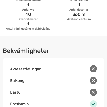
Antal extra bäddar
Antal sovrum
1
1
Antal wc
Antal duschar
40
360 m
Kvadratmeter
Avstånd centrum
1
Antal våningssäng m dubbelsäng
Bekvämligheter
Avresestäd ingår
Balkong
Bastu
Braskamin