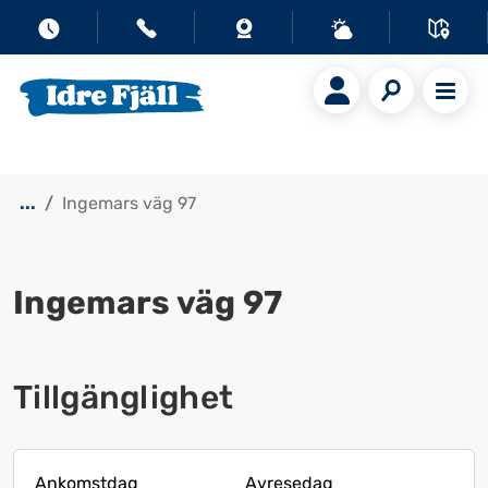
...
Ingemars väg 97
Ingemars väg 97
Visa alla bilder
Tillgänglighet
Ankomstdag
Avresedag