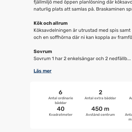
fjällmiljö med öppen planlösning där köksav
naturlig plats att samlas på. Braskaminen spr
Kök och allrum
Köksavdelningen är utrustad med spis samt k
och en soffhörna där ni kan koppla av framfö
Sovrum
Sovrum 1 har 2 enkelsängar och 2 nedfällb...
Läs mer
6
2
Antal ordinarie
Antal extra bäddar
A
bäddar
40
450 m
Kvadratmeter
Avstånd centrum
Anta
m