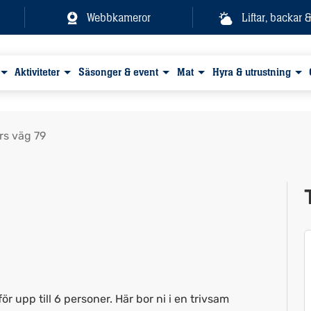
Webbkameror
Liftar, backar 
Aktiviteter
Säsonger & event
Mat
Hyra & utrustning
rs väg 79
Visa alla bilder
 upp till 6 personer. Här bor ni i en trivsam