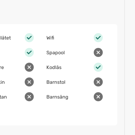
llåtet
Wifi
Spapool
re
Kodlås
in
Barnstol
ltan
Barnsäng