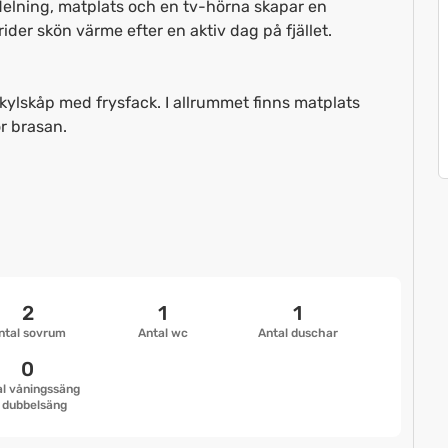
delning, matplats och en tv-hörna skapar en
ider skön värme efter en aktiv dag på fjället.
ylskåp med frysfack. I allrummet finns matplats
r brasan.
2
1
1
ntal sovrum
Antal wc
Antal duschar
0
l våningssäng
 dubbelsäng