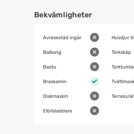
Bekvämligheter
Avresestäd ingår
Husdjur ti
Balkong
Torkskåp
Bastu
Torktumla
Braskamin
Tvättmask
Diskmaskin
Terrass/a
Elbilsladdare