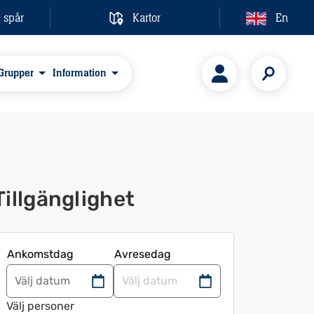
& spår
Kartor
En
Grupper
Information
Tillgänglighet
Ankomstdag
Avresedag
Navigera
Navigera
framåt
bakåt
Välj personer