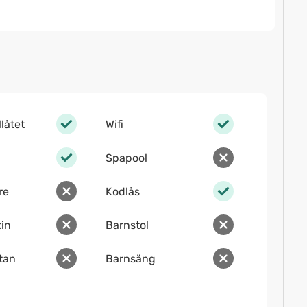
llåtet
Wifi
Spapool
re
Kodlås
in
Barnstol
ltan
Barnsäng