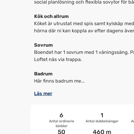
social planlösning och flexibla sovytor för b
Kök och allrum
Köket är utrustat med spis samt kylskåp med 
hörna där ni kan koppla av efter dagens även
Sovrum
Boendet har 1 sovrum med 1 våningssäng. På 
Loftet nås via trappa.
Badrum
Här finns badrum me...
Läs mer
6
1
Antal ordinarie
Antal dubbelsängar
A
bäddar
50
460 m