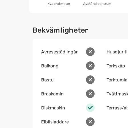
Kvadratmeter
Avstånd centrum
Bekvämligheter
Avresestäd ingår
Husdjur ti
Balkong
Torkskåp
Bastu
Torktumla
Braskamin
Tvättmask
Diskmaskin
Terrass/a
Elbilsladdare