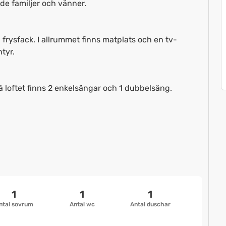
åde familjer och vänner.
frysfack. I allrummet finns matplats och en tv-
tyr.
loftet finns 2 enkelsängar och 1 dubbelsäng.
1
1
1
ntal sovrum
Antal wc
Antal duschar