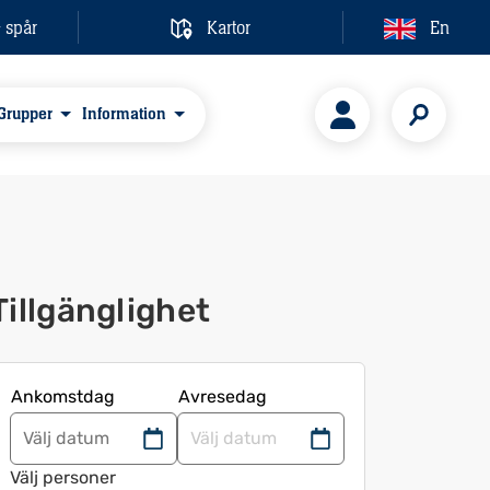
& spår
Kartor
En
Grupper
Information
Tillgänglighet
Ankomstdag
Avresedag
Navigera
Navigera
framåt
bakåt
Välj personer