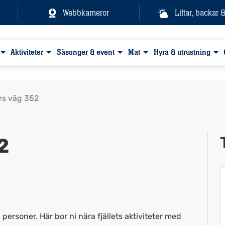
Webbkameror
Liftar, backar 
Aktiviteter
Säsonger & event
Mat
Hyra & utrustning
rs väg 352
2
Visa alla bilder
 personer. Här bor ni nära fjällets aktiviteter med