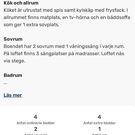
kortkommandon
kortkommandon
Kök och allrum
för
för
Köket är utrustat med spis samt kylskåp med frysfack. I
att
att
allrummet finns matplats, en tv-hörna och en bäddsoffa
ändra
ändra
som ger 1 extra sovplats.
datum
datum.
Sovrum
Boendet har 2 sovrum med 1 våningssäng i varje rum.
På loftet finns 3 sängplatser på madrasser. Loftet nås
via stege.
Badrum
...
Läs mer
4
4
Antal ordinarie bäddar
Antal extra bäddar
2
1