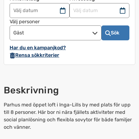
Navigera
Navigera
framåt
bakåt
Välj personer
för
för
Gäst
Sök
att
att
använda
använda
Har du en kampanjkod?
kalendern
kalendern
Rensa sökkriterier
och
och
välja
välja
ett
ett
datum.
datum.
Beskrivning
Tryck
Tryck
på
på
frågetecknet
frågetecknet
Parhus med öppet loft i Inga-Lills by med plats för upp
för
för
till 8 personer. Här bor ni nära fjällets aktiviteter med
att
att
social planlösning och flexibla sovytor för både familjer
få
få
och vänner.
upp
upp