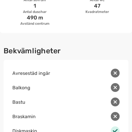
Antal sovrum
Antal wc
1
47
Antal duschar
Kvadratmeter
490 m
Avstånd centrum
Bekvämligheter
Avresestäd ingår
Balkong
Bastu
Braskamin
Diskmaskin