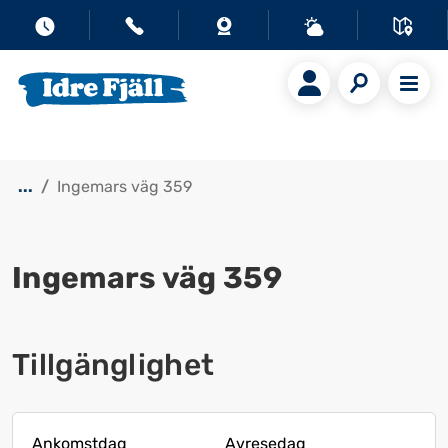
...
Ingemars väg 359
Ingemars väg 359
Visa alla bilder
Tillgänglighet
Ankomstdag
Avresedag