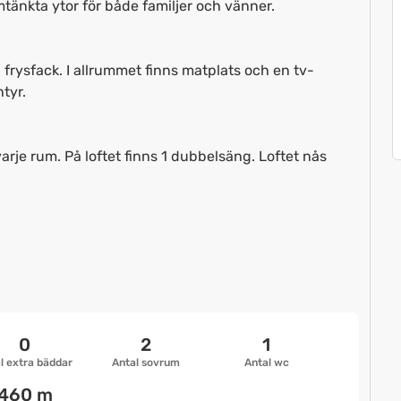
tänkta ytor för både familjer och vänner.
frysfack. I allrummet finns matplats och en tv-
tyr.
rje rum. På loftet finns 1 dubbelsäng. Loftet nås
0
2
1
l extra bäddar
Antal sovrum
Antal wc
460 m