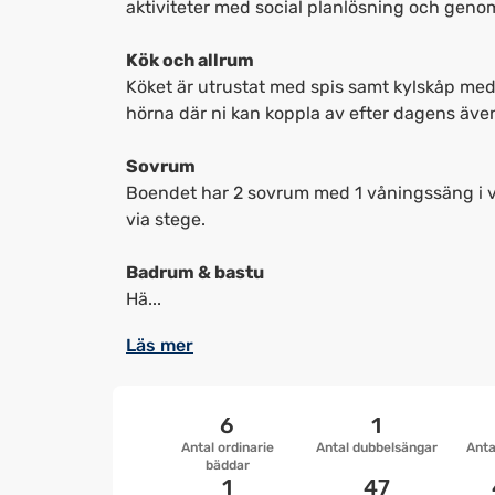
aktiviteter med social planlösning och genom
Kök och allrum
Köket är utrustat med spis samt kylskåp med 
hörna där ni kan koppla av efter dagens även
Sovrum
Boendet har 2 sovrum med 1 våningssäng i va
via stege.
Badrum & bastu
Hä...
Läs mer
6
1
Antal ordinarie
Antal dubbelsängar
Anta
bäddar
1
47