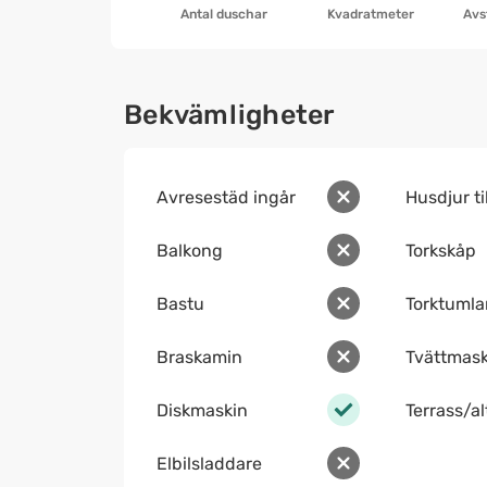
Antal duschar
Kvadratmeter
Avs
Bekvämligheter
Avresestäd ingår
Husdjur ti
Balkong
Torkskåp
Bastu
Torktumla
Braskamin
Tvättmask
Diskmaskin
Terrass/a
Elbilsladdare