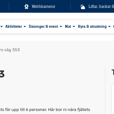
Webbkameror
Liftar, backar 
Aktiviteter
Säsonger & event
Mat
Hyra & utrustning
rs väg 353
3
Visa alla bilder
 för upp till 6 personer. Här bor ni nära fjällets