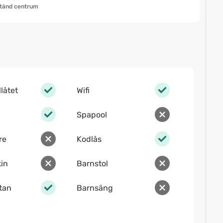
tånd centrum
llåtet
Wifi
Spapool
re
Kodlås
in
Barnstol
ltan
Barnsäng