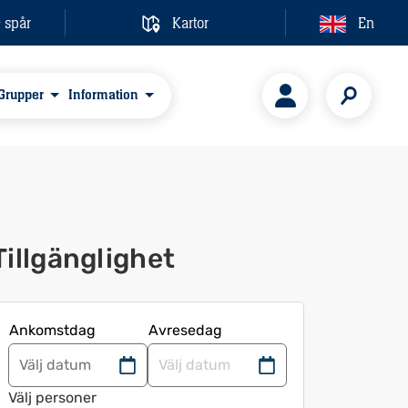
& spår
Kartor
En
Grupper
Information
Tillgänglighet
Ankomstdag
Avresedag
Navigera
Navigera
framåt
bakåt
Välj personer