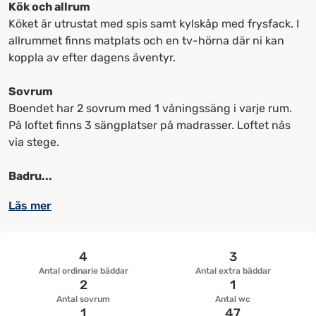
kortkommandon
kortkommandon
Kök och allrum
för
för
Köket är utrustat med spis samt kylskåp med frysfack. I
att
att
allrummet finns matplats och en tv-hörna där ni kan
ändra
ändra
koppla av efter dagens äventyr.
datum
datum.
Sovrum
Boendet har 2 sovrum med 1 våningssäng i varje rum.
På loftet finns 3 sängplatser på madrasser. Loftet nås
via stege.
Badru...
Läs mer
4
3
Antal ordinarie bäddar
Antal extra bäddar
2
1
Antal sovrum
Antal wc
1
47