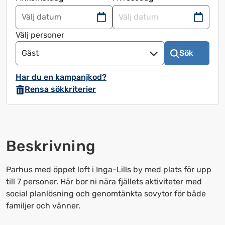
Navigera
Navigera
framåt
bakåt
Välj personer
för
för
Gäst
Sök
att
att
använda
använda
Har du en kampanjkod?
kalendern
kalendern
Rensa sökkriterier
och
och
välja
välja
ett
ett
datum.
datum.
Beskrivning
Tryck
Tryck
på
på
frågetecknet
frågetecknet
Parhus med öppet loft i Inga-Lills by med plats för upp
för
för
till 7 personer. Här bor ni nära fjällets aktiviteter med
att
att
social planlösning och genomtänkta sovytor för både
få
få
familjer och vänner.
upp
upp