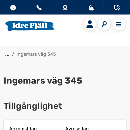
...
Ingemars väg 345
Ingemars väg 345
Visa alla bilder
Tillgänglighet
Ankomstdag
Avresedag