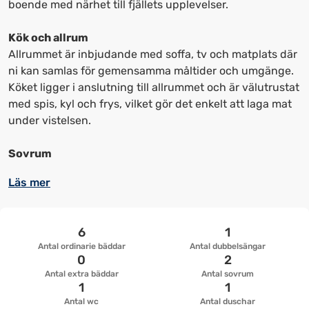
få
få
boende med närhet till fjällets upplevelser.
upp
upp
kortkommandon
kortkommandon
Kök och allrum
för
för
Allrummet är inbjudande med soffa, tv och matplats där
att
att
ni kan samlas för gemensamma måltider och umgänge.
ändra
ändra
Köket ligger i anslutning till allrummet och är välutrustat
datum
datum.
med spis, kyl och frys, vilket gör det enkelt att laga mat
under vistelsen.
Sovrum
Läs mer
6
1
Antal ordinarie bäddar
Antal dubbelsängar
0
2
Antal extra bäddar
Antal sovrum
1
1
Antal wc
Antal duschar