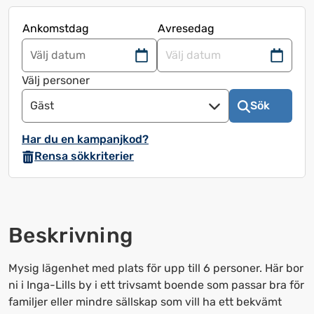
Ankomstdag
Avresedag
Navigera
Navigera
framåt
bakåt
Välj personer
för
för
Gäst
Sök
att
att
använda
använda
Har du en kampanjkod?
kalendern
kalendern
Rensa sökkriterier
och
och
välja
välja
ett
ett
datum.
datum.
Beskrivning
Tryck
Tryck
på
på
frågetecknet
frågetecknet
Mysig lägenhet med plats för upp till 6 personer. Här bor
för
för
ni i Inga-Lills by i ett trivsamt boende som passar bra för
att
att
familjer eller mindre sällskap som vill ha ett bekvämt