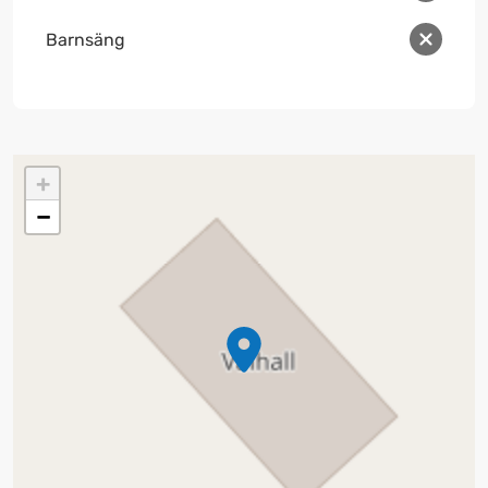
Barnsäng
+
−