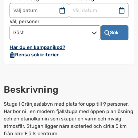
Navigera
Navigera
framåt
bakåt
Välj personer
för
för
Gäst
Sök
att
att
använda
använda
Har du en kampanjkod?
kalendern
kalendern
Rensa sökkriterier
och
och
välja
välja
ett
ett
datum.
datum.
Beskrivning
Tryck
Tryck
på
på
frågetecknet
frågetecknet
Stuga i Gränjesåsbyn med plats för upp till 9 personer.
för
för
Här bor ni i en modern fjällstuga med öppen planlösning
att
att
och en etanolkamin som skapar en varm och mysig
få
få
atmosfär. Stugan ligger nära skoterled och cirka 5 km
upp
upp
från Idre Fjälls centrum.