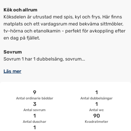
kortkommandon
kortkommandon
för
för
Kök och allrum
att
att
Köksdelen är utrustad med spis, kyl och frys. Här finns
ändra
ändra
matplats och ett vardagsrum med bekväma sittmöbler,
datum
datum.
tv-hörna och etanolkamin - perfekt för avkoppling efter
en dag på fjället.
Sovrum
Sovrum 1 har 1 dubbelsäng, sovrum...
Läs mer
9
1
Antal ordinarie bäddar
Antal dubbelsängar
3
1
Antal sovrum
Antal wc
1
90
Antal duschar
Kvadratmeter
1