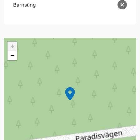
Barnsäng
+
−