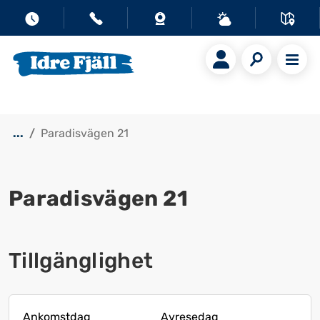
...
Paradisvägen 21
Paradisvägen 21
Visa alla bilder
Tillgänglighet
Ankomstdag
Avresedag