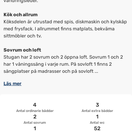
vandringsleder.
upp
upp
kortkommandon
kortkommandon
Kök och allrum
för
för
Köksdelen är utrustad med spis, diskmaskin och kylskåp
att
att
med frysfack. I allrummet finns matplats, bekväma
ändra
ändra
sittmöbler och tv.
datum
datum.
Sovrum och loft
Stugan har 2 sovrum och 2 öppna loft. Sovrum 1 och 2
har 1 våningssäng i varje rum. På sovloft 1 finns 2
sängplatser på madrasser och på sovloft ...
Läs mer
4
3
Antal ordinarie bäddar
Antal extra bäddar
2
1
Antal sovrum
Antal wc
1
52