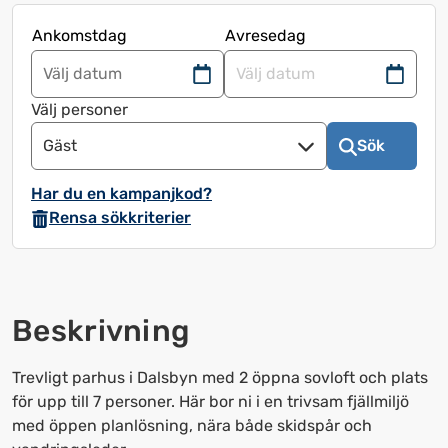
Ankomstdag
Avresedag
Navigera
Navigera
framåt
bakåt
Välj personer
för
för
Gäst
Sök
att
att
använda
använda
Har du en kampanjkod?
kalendern
kalendern
Rensa sökkriterier
och
och
välja
välja
ett
ett
datum.
datum.
Beskrivning
Tryck
Tryck
på
på
frågetecknet
frågetecknet
Trevligt parhus i Dalsbyn med 2 öppna sovloft och plats
för
för
för upp till 7 personer. Här bor ni i en trivsam fjällmiljö
att
att
med öppen planlösning, nära både skidspår och
få
få