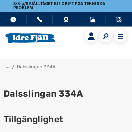
8/8-9/8 FJÄLLTÅGET EJ I DRIFT PGA TEKNISKA
PROBLEM
...
Dalsslingan 334A
Dalsslingan 334A
Visa alla bilder
Tillgänglighet