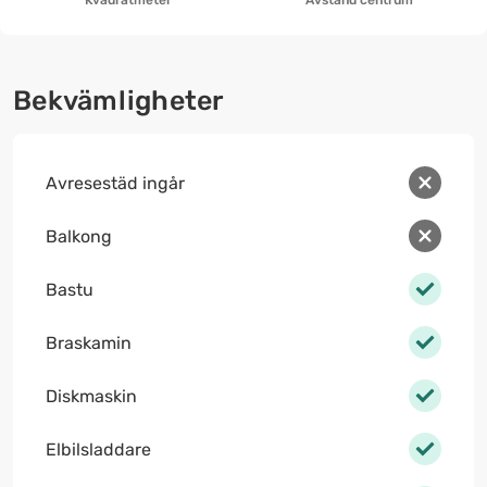
Kvadratmeter
Avstånd centrum
Bekvämligheter
Avresestäd ingår
Balkong
Bastu
Braskamin
Diskmaskin
Elbilsladdare