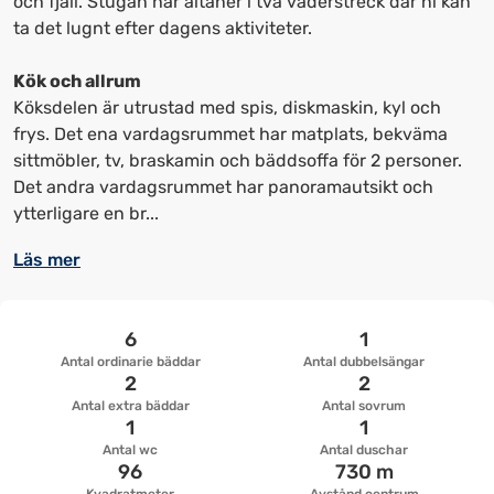
och fjäll. Stugan har altaner i två väderstreck där ni kan
upp
upp
ta det lugnt efter dagens aktiviteter.
kortkommandon
kortkommandon
för
för
Kök och allrum
att
att
Köksdelen är utrustad med spis, diskmaskin, kyl och
ändra
ändra
frys. Det ena vardagsrummet har matplats, bekväma
datum
datum.
sittmöbler, tv, braskamin och bäddsoffa för 2 personer.
Det andra vardagsrummet har panoramautsikt och
ytterligare en br...
Läs mer
6
1
Antal ordinarie bäddar
Antal dubbelsängar
2
2
Antal extra bäddar
Antal sovrum
1
1
Antal wc
Antal duschar
96
730 m