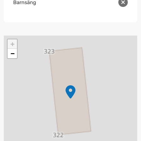
Barnsäng
+
−