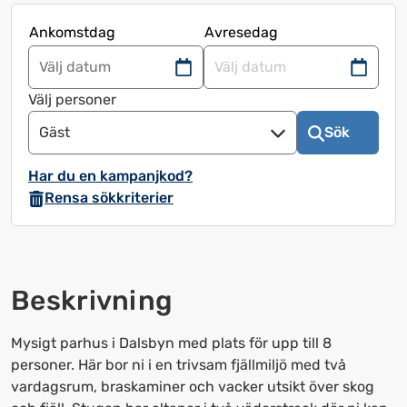
Ankomstdag
Avresedag
Navigera
Navigera
framåt
bakåt
Välj personer
för
för
Gäst
Sök
att
att
använda
använda
Har du en kampanjkod?
kalendern
kalendern
Rensa sökkriterier
och
och
välja
välja
ett
ett
datum.
datum.
Beskrivning
Tryck
Tryck
på
på
frågetecknet
frågetecknet
Mysigt parhus i Dalsbyn med plats för upp till 8
för
för
personer. Här bor ni i en trivsam fjällmiljö med två
att
att
vardagsrum, braskaminer och vacker utsikt över skog
få
få