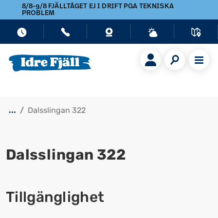
8/8-9/8 FJÄLLTÅGET EJ I DRIFT PGA TEKNISKA
PROBLEM
...
Dalsslingan 322
Dalsslingan 322
Visa alla bilder
Tillgänglighet