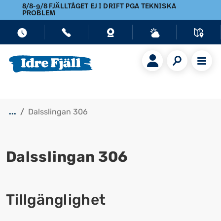
8/8-9/8 FJÄLLTÅGET EJ I DRIFT PGA TEKNISKA
PROBLEM
...
Dalsslingan 306
Dalsslingan 306
Visa alla bilder
Tillgänglighet