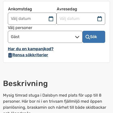
Ankomstdag
Avresedag
Navigera
Navigera
framåt
bakåt
Välj personer
för
för
Gäst
Sök
att
att
använda
använda
Har du en kampanjkod?
kalendern
kalendern
Rensa sökkriterier
och
och
välja
välja
ett
ett
datum.
datum.
Beskrivning
Tryck
Tryck
på
på
frågetecknet
frågetecknet
Mysig timrad stuga i Dalsbyn med plats för upp till 8
för
för
personer. Här bor ni i en trivsam fjällmiljö med öppen
att
att
planlösning, braskamin och närhet till både skidbackar
få
få