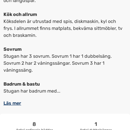
och längdspår.
upp
upp
kortkommandon
kortkommandon
Kök och allrum
för
för
Köksdelen är utrustad med spis, diskmaskin, kyl och
att
att
frys. I allrummet finns matplats, bekväma sittmöbler, tv
ändra
ändra
och braskamin.
datum
datum.
Sovrum
Stugan har 3 sovrum. Sovrum 1 har 1 dubbelsäng.
Sovrum 2 har 2 våningssängar. Sovrum 3 har 1
våningssäng.
Badrum & bastu
Stugan har badrum med...
Läs mer
8
1