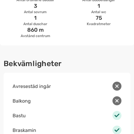
Antal ordinarie bäddar
Antal dubbelsängar
3
1
Antal sovrum
Antal wc
1
75
Antal duschar
Kvadratmeter
860 m
Avstånd centrum
Bekvämligheter
Avresestäd ingår
Balkong
Bastu
Braskamin