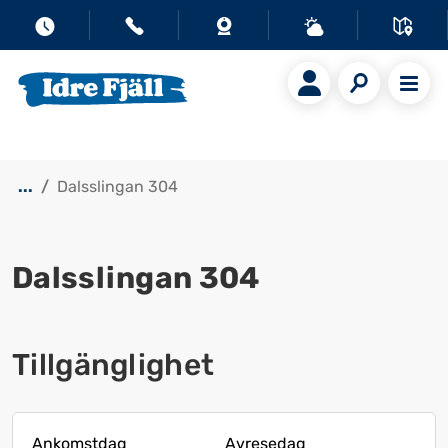
...
Dalsslingan 304
Dalsslingan 304
Visa alla bilder
Tillgänglighet
Ankomstdag
Avresedag