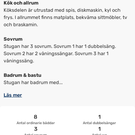
kortkommandon
kortkommandon
Kök och allrum
för
för
Köksdelen är utrustad med spis, diskmaskin, kyl och
att
att
frys. I allrummet finns matplats, bekväma sittmöbler, tv
ändra
ändra
och braskamin.
datum
datum.
Sovrum
Stugan har 3 sovrum. Sovrum 1 har 1 dubbelsäng.
Sovrum 2 har 2 våningssängar. Sovrum 3 har 1
våningssäng.
Badrum & bastu
Stugan har badrum med...
Läs mer
8
1
Antal ordinarie bäddar
Antal dubbelsängar
3
1