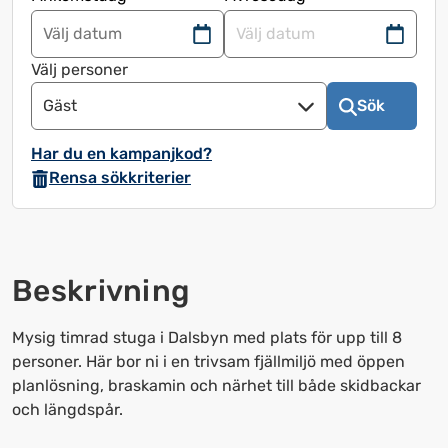
Navigera
Navigera
framåt
bakåt
Välj personer
för
för
Gäst
Sök
att
att
använda
använda
Har du en kampanjkod?
kalendern
kalendern
Rensa sökkriterier
och
och
välja
välja
ett
ett
datum.
datum.
Beskrivning
Tryck
Tryck
på
på
frågetecknet
frågetecknet
Mysig timrad stuga i Dalsbyn med plats för upp till 8
för
för
personer. Här bor ni i en trivsam fjällmiljö med öppen
att
att
planlösning, braskamin och närhet till både skidbackar
få
få
och längdspår.
upp
upp