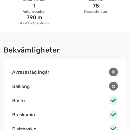
Antal sovrum
Antal wc
1
75
Antal duschar
Kvadratmeter
790 m
Avstånd centrum
Bekvämligheter
Avresestäd ingår
Balkong
Bastu
Braskamin
Diskmaskin