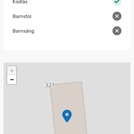
Kodlås
Barnstol
Barnsäng
+
−