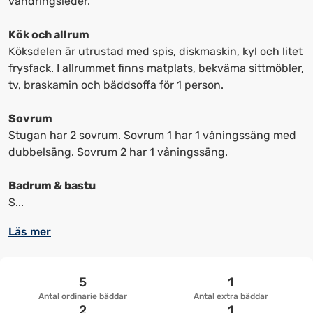
vandringsleder.
upp
upp
kortkommandon
kortkommandon
Kök och allrum
för
för
Köksdelen är utrustad med spis, diskmaskin, kyl och litet
att
att
frysfack. I allrummet finns matplats, bekväma sittmöbler,
ändra
ändra
tv, braskamin och bäddsoffa för 1 person.
datum
datum.
Sovrum
Stugan har 2 sovrum. Sovrum 1 har 1 våningssäng med
dubbelsäng. Sovrum 2 har 1 våningssäng.
Badrum & bastu
S...
Läs mer
5
1
Antal ordinarie bäddar
Antal extra bäddar
2
1