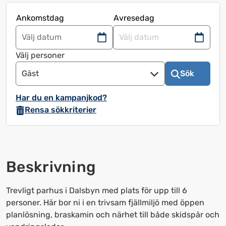
Ankomstdag
Avresedag
Navigera
Navigera
framåt
bakåt
Välj personer
för
för
Gäst
Sök
att
att
använda
använda
Har du en kampanjkod?
kalendern
kalendern
Rensa sökkriterier
och
och
välja
välja
ett
ett
datum.
datum.
Beskrivning
Tryck
Tryck
på
på
frågetecknet
frågetecknet
Trevligt parhus i Dalsbyn med plats för upp till 6
för
för
personer. Här bor ni i en trivsam fjällmiljö med öppen
att
att
planlösning, braskamin och närhet till både skidspår och
få
få