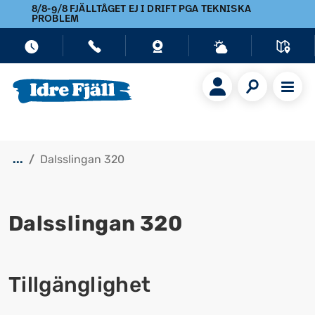
8/8-9/8 FJÄLLTÅGET EJ I DRIFT PGA TEKNISKA
PROBLEM
...
Dalsslingan 320
Dalsslingan 320
Visa alla bilder
Tillgänglighet