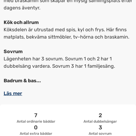
med braskamin som skapar en mysig samlingsplats efter
upp
upp
dagens äventyr.
kortkommandon
kortkommandon
för
för
Kök och allrum
att
att
Köksdelen är utrustad med spis, kyl och frys. Här finns
ändra
ändra
matplats, bekväma sittmöbler, tv-hörna och braskamin.
datum
datum.
Sovrum
Lägenheten har 3 sovrum. Sovrum 1 och 2 har 1
dubbelsäng vardera. Sovrum 3 har 1 familjesäng.
Badrum & bas...
Läs mer
7
2
Antal ordinarie bäddar
Antal dubbelsängar
0
3
Antal extra bäddar
Antal sovrum