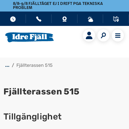
8/8-9/8 FJÄLLTÅGET EJ I DRIFT PGA TEKNISKA
PROBLEM
...
Fjällterassen 515
Fjällterassen 515
Visa alla bilder
Tillgänglighet