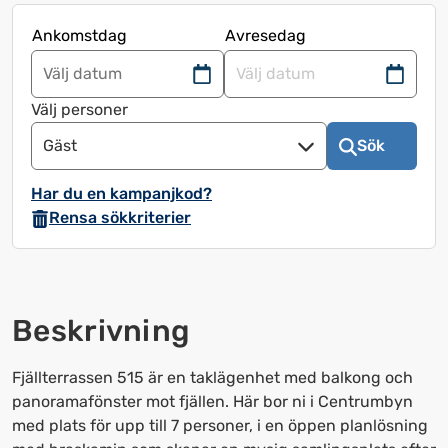
Ankomstdag
Avresedag
Navigera
Navigera
framåt
bakåt
Välj personer
för
för
Gäst
Sök
att
att
använda
använda
Har du en kampanjkod?
kalendern
kalendern
Rensa sökkriterier
och
och
välja
välja
ett
ett
datum.
datum.
Beskrivning
Tryck
Tryck
på
på
frågetecknet
frågetecknet
Fjällterrassen 515 är en taklägenhet med balkong och
för
för
panoramafönster mot fjällen. Här bor ni i Centrumbyn
att
att
med plats för upp till 7 personer, i en öppen planlösning
få
få