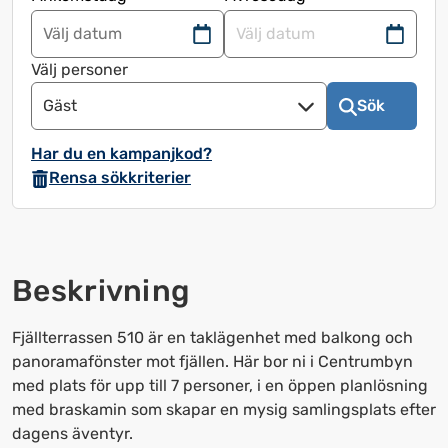
Navigera
Navigera
framåt
bakåt
Välj personer
för
för
Gäst
Sök
att
att
använda
använda
Har du en kampanjkod?
kalendern
kalendern
Rensa sökkriterier
och
och
välja
välja
ett
ett
datum.
datum.
Beskrivning
Tryck
Tryck
på
på
frågetecknet
frågetecknet
Fjällterrassen 510 är en taklägenhet med balkong och
för
för
panoramafönster mot fjällen. Här bor ni i Centrumbyn
att
att
med plats för upp till 7 personer, i en öppen planlösning
få
få
med braskamin som skapar en mysig samlingsplats efter
upp
upp
dagens äventyr.