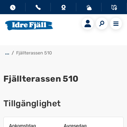
...
Fjällterassen 510
Fjällterassen 510
Visa alla bilder
Tillgänglighet
Ankomstdag
Avresedag