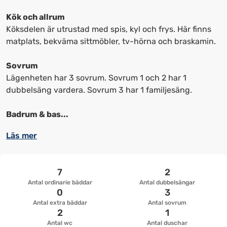
kortkommandon
kortkommandon
för
för
Kök och allrum
att
att
Köksdelen är utrustad med spis, kyl och frys. Här finns
ändra
ändra
matplats, bekväma sittmöbler, tv-hörna och braskamin.
datum
datum.
Sovrum
Lägenheten har 3 sovrum. Sovrum 1 och 2 har 1
dubbelsäng vardera. Sovrum 3 har 1 familjesäng.
Badrum & bas...
Läs mer
7
2
Antal ordinarie bäddar
Antal dubbelsängar
0
3
Antal extra bäddar
Antal sovrum
2
1
Antal wc
Antal duschar