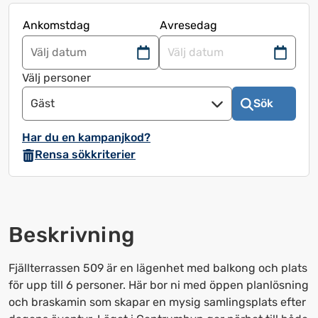
Ankomstdag
Avresedag
Navigera
Navigera
framåt
bakåt
Välj personer
för
för
Gäst
Sök
att
att
använda
använda
Har du en kampanjkod?
kalendern
kalendern
Rensa sökkriterier
och
och
välja
välja
ett
ett
datum.
datum.
Beskrivning
Tryck
Tryck
på
på
frågetecknet
frågetecknet
Fjällterrassen 509 är en lägenhet med balkong och plats
för
för
för upp till 6 personer. Här bor ni med öppen planlösning
att
att
och braskamin som skapar en mysig samlingsplats efter
få
få