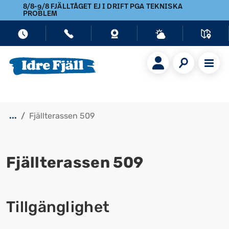
8/8-9/8 FJÄLLTÅGET EJ I DRIFT PGA TEKNISKA
PROBLEM
...
Fjällterassen 509
Fjällterassen 509
Visa alla bilder
Tillgänglighet