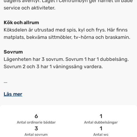
dagens äventyr. Läget i Centrumbyn ger närhet till både
upp
upp
service och aktiviteter.
kortkommandon
kortkommandon
för
för
Kök och allrum
att
att
Köksdelen är utrustad med spis, kyl och frys. Här finns
ändra
ändra
matplats, bekväma sittmöbler, tv-hörna och braskamin.
datum
datum.
Sovrum
Lägenheten har 3 sovrum. Sovrum 1 har 1 dubbelsäng.
Sovrum 2 och 3 har 1 våningssäng vardera.
...
Läs mer
6
1
Antal ordinarie bäddar
Antal dubbelsängar
3
1
Antal sovrum
Antal wc