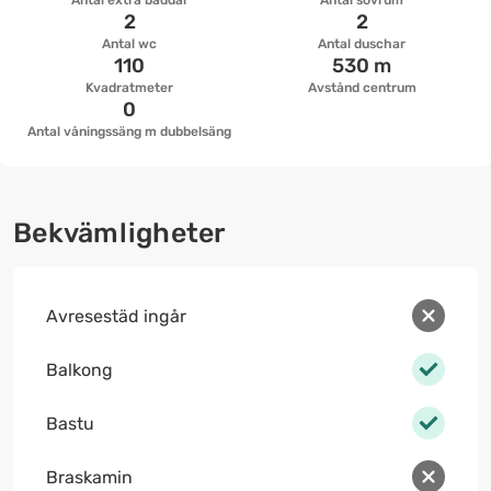
Antal extra bäddar
Antal sovrum
2
2
Antal wc
Antal duschar
110
530 m
Kvadratmeter
Avstånd centrum
0
Antal våningssäng m dubbelsäng
Bekvämligheter
Avresestäd ingår
Balkong
Bastu
Braskamin