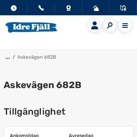
...
Askevägen 682B
Askevägen 682B
Visa alla bilder
Tillgänglighet
Ankomstdag
Avresedag