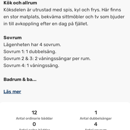
kortkommandon
kortkommandon
Kök och allrum
för
för
Köksdelen är utrustad med spis, kyl och frys. Här finns
att
att
en stor matplats, bekväma sittmöbler och tv som bjuder
ändra
ändra
in till avkoppling efter en dag på fjället.
datum
datum.
Sovrum
Lägenheten har 4 sovrum.
Sovrum 1: 1 dubbelsäng.
Sovrum 2 & 3: 2 våningssängar per rum.
Sovrum 4: 1 våningssäng.
Badrum & ba...
Läs mer
12
1
Antal ordinarie bäddar
Antal dubbelsängar
0
4