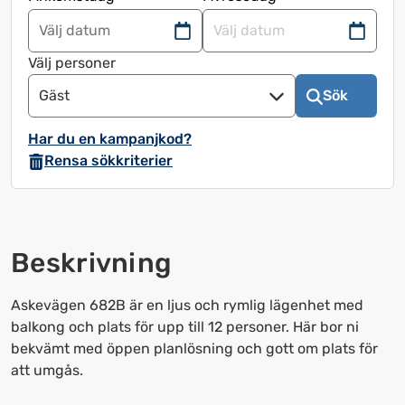
Navigera
Navigera
framåt
bakåt
Välj personer
för
för
Gäst
Sök
att
att
använda
använda
Har du en kampanjkod?
kalendern
kalendern
Rensa sökkriterier
och
och
välja
välja
ett
ett
datum.
datum.
Beskrivning
Tryck
Tryck
på
på
frågetecknet
frågetecknet
Askevägen 682B är en ljus och rymlig lägenhet med
för
för
balkong och plats för upp till 12 personer. Här bor ni
att
att
bekvämt med öppen planlösning och gott om plats för
få
få
att umgås.
upp
upp