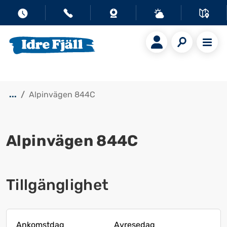
...
Alpinvägen 844C
Alpinvägen 844C
Visa alla bilder
Tillgänglighet
Ankomstdag
Avresedag