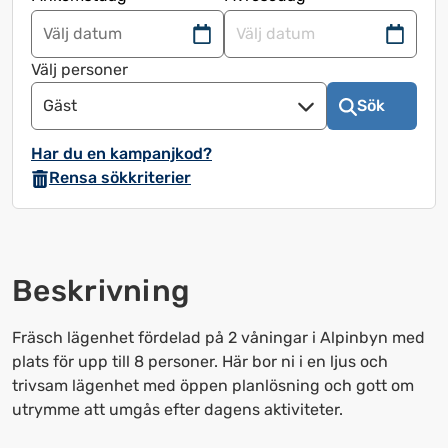
Navigera
Navigera
framåt
bakåt
Välj personer
för
för
Gäst
Sök
att
att
använda
använda
Har du en kampanjkod?
kalendern
kalendern
Rensa sökkriterier
och
och
välja
välja
ett
ett
datum.
datum.
Beskrivning
Tryck
Tryck
på
på
frågetecknet
frågetecknet
Fräsch lägenhet fördelad på 2 våningar i Alpinbyn med
för
för
plats för upp till 8 personer. Här bor ni i en ljus och
att
att
trivsam lägenhet med öppen planlösning och gott om
få
få
utrymme att umgås efter dagens aktiviteter.
upp
upp