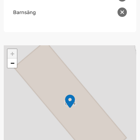
Barnsäng
+
−