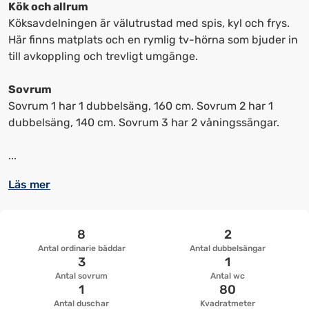
kortkommandon
kortkommandon
Kök och allrum
för
för
Köksavdelningen är välutrustad med spis, kyl och frys.
att
att
Här finns matplats och en rymlig tv-hörna som bjuder in
ändra
ändra
till avkoppling och trevligt umgänge.
datum
datum.
Sovrum
Sovrum 1 har 1 dubbelsäng, 160 cm. Sovrum 2 har 1
dubbelsäng, 140 cm. Sovrum 3 har 2 våningssängar.
...
Läs mer
8
2
Antal ordinarie bäddar
Antal dubbelsängar
3
1
Antal sovrum
Antal wc
1
80
Antal duschar
Kvadratmeter