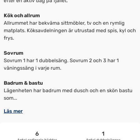
efter en aktiv dag på fjället.
upp
upp
kortkommandon
kortkommandon
Kök och allrum
för
för
Allrummet har bekväma sittmöbler, tv och en rymlig
att
att
matplats. Köksavdelningen är utrustad med spis, kyl och
ändra
ändra
frys.
datum
datum.
Sovrum
Sovrum 1 har 1 dubbelsäng. Sovrum 2 och 3 har 1
våningssäng i varje rum.
Badrum & bastu
Lägenheten har badrum med dusch och en skön bastu
som...
Läs mer
6
1