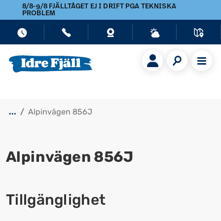
8/8-9/8 FJÄLLTÅGET EJ I DRIFT PGA TEKNISKA
PROBLEM
...
Alpinvägen 856J
Alpinvägen 856J
Visa alla bilder
Tillgänglighet