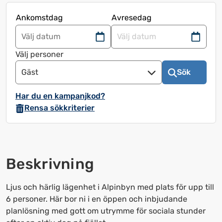
Ankomstdag
Avresedag
Navigera
Navigera
framåt
bakåt
Välj personer
för
för
Gäst
Sök
att
att
använda
använda
Har du en kampanjkod?
kalendern
kalendern
Rensa sökkriterier
och
och
välja
välja
ett
ett
datum.
datum.
Beskrivning
Tryck
Tryck
på
på
frågetecknet
frågetecknet
Ljus och härlig lägenhet i Alpinbyn med plats för upp till
för
för
6 personer. Här bor ni i en öppen och inbjudande
att
att
planlösning med gott om utrymme för sociala stunder
få
få