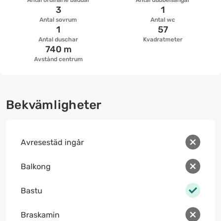
Antal ordinarie bäddar
Antal dubbelsängar
3
1
Antal sovrum
Antal wc
1
57
Antal duschar
Kvadratmeter
740 m
Avstånd centrum
Bekvämligheter
Avresestäd ingår
Balkong
Bastu
Braskamin