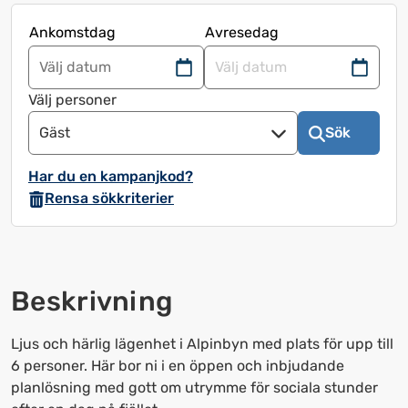
Ankomstdag
Avresedag
Navigera
Navigera
framåt
bakåt
Välj personer
för
för
Gäst
Sök
att
att
använda
använda
Har du en kampanjkod?
kalendern
kalendern
Rensa sökkriterier
och
och
välja
välja
ett
ett
datum.
datum.
Beskrivning
Tryck
Tryck
på
på
frågetecknet
frågetecknet
Ljus och härlig lägenhet i Alpinbyn med plats för upp till
för
för
6 personer. Här bor ni i en öppen och inbjudande
att
att
planlösning med gott om utrymme för sociala stunder
få
få