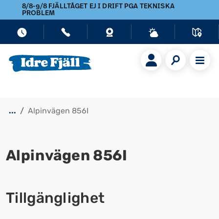
8/8-9/8 FJÄLLTÅGET EJ I DRIFT PGA TEKNISKA
PROBLEM
...
Alpinvägen 856I
Alpinvägen 856I
Visa alla bilder
Tillgänglighet