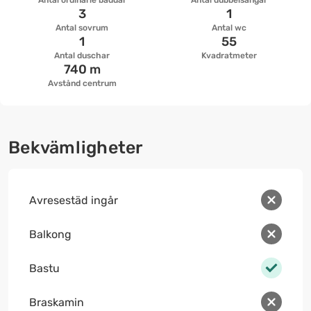
Antal ordinarie bäddar
Antal dubbelsängar
3
1
Antal sovrum
Antal wc
1
55
Antal duschar
Kvadratmeter
740 m
Avstånd centrum
Bekvämligheter
Avresestäd ingår
Balkong
Bastu
Braskamin