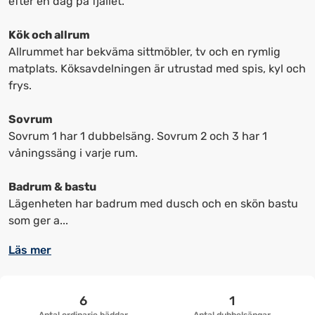
efter en dag på fjället.
upp
upp
kortkommandon
kortkommandon
Kök och allrum
för
för
Allrummet har bekväma sittmöbler, tv och en rymlig
att
att
matplats. Köksavdelningen är utrustad med spis, kyl och
ändra
ändra
frys.
datum
datum.
Sovrum
Sovrum 1 har 1 dubbelsäng. Sovrum 2 och 3 har 1
våningssäng i varje rum.
Badrum & bastu
Lägenheten har badrum med dusch och en skön bastu
som ger a...
Läs mer
6
1