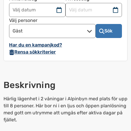
Navigera
Navigera
framåt
bakåt
Välj personer
för
för
Gäst
Sök
att
att
använda
använda
Har du en kampanjkod?
kalendern
kalendern
Rensa sökkriterier
och
och
välja
välja
ett
ett
datum.
datum.
Beskrivning
Tryck
Tryck
på
på
frågetecknet
frågetecknet
Härlig lägenhet i 2 våningar i Alpinbyn med plats för upp
för
för
till 8 personer. Här bor ni i en ljus och öppen planlösning
att
att
med gott om utrymme att umgås efter aktiva dagar på
få
få
fjället.
upp
upp