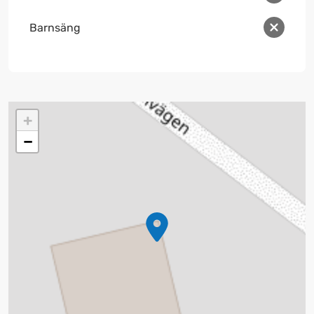
Barnsäng
+
−