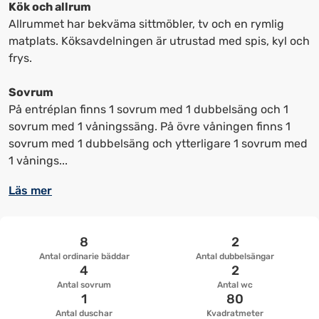
kortkommandon
kortkommandon
Kök och allrum
för
för
Allrummet har bekväma sittmöbler, tv och en rymlig
att
att
matplats. Köksavdelningen är utrustad med spis, kyl och
ändra
ändra
frys.
datum
datum.
Sovrum
På entréplan finns 1 sovrum med 1 dubbelsäng och 1
sovrum med 1 våningssäng. På övre våningen finns 1
sovrum med 1 dubbelsäng och ytterligare 1 sovrum med
1 vånings...
Läs mer
8
2
Antal ordinarie bäddar
Antal dubbelsängar
4
2
Antal sovrum
Antal wc
1
80
Antal duschar
Kvadratmeter