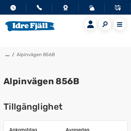
...
Alpinvägen 856B
Alpinvägen 856B
Visa alla bilder
Tillgänglighet
Ankomstdag
Avresedag