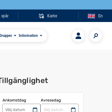
& spår
Kartor
En
Grupper
Information
Tillgänglighet
Ankomstdag
Avresedag