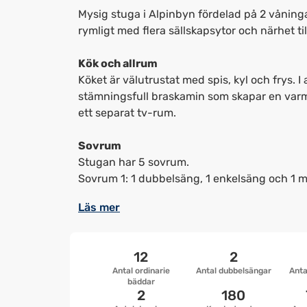
Mysig stuga i Alpinbyn fördelad på 2 våningar
rymligt med flera sällskapsytor och närhet till 
Kök och allrum
Köket är välutrustat med spis, kyl och frys. 
stämningsfull braskamin som skapar en var
ett separat tv-rum.
Sovrum
Stugan har 5 sovrum.
Sovrum 1: 1 dubbelsäng, 1 enkelsäng och 1 ma
Läs mer
12
2
Antal ordinarie
Antal dubbelsängar
Anta
bäddar
2
180