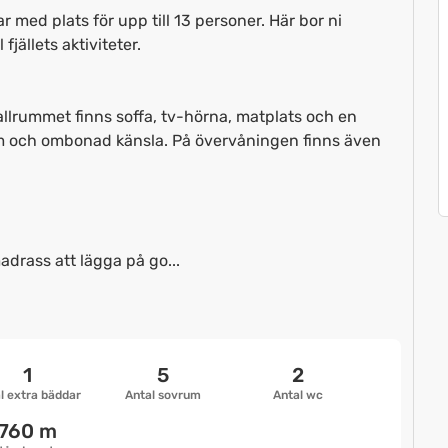
 med plats för upp till 13 personer. Här bor ni
fjällets aktiviteter.
I allrummet finns soffa, tv-hörna, matplats och en
m och ombonad känsla. På övervåningen finns även
drass att lägga på go...
1
5
2
l extra bäddar
Antal sovrum
Antal wc
760 m