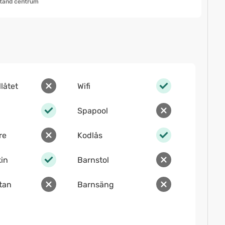
tånd centrum
llåtet
Wifi
Spapool
re
Kodlås
in
Barnstol
ltan
Barnsäng