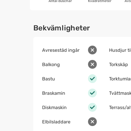
Antal duschar
Kvadratmeter
Avs
Bekvämligheter
Avresestäd ingår
Husdjur ti
Balkong
Torkskåp
Bastu
Torktumla
Braskamin
Tvättmask
Diskmaskin
Terrass/a
Elbilsladdare