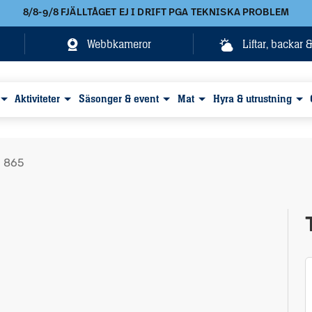
8/8-9/8 FJÄLLTÅGET EJ I DRIFT PGA TEKNISKA PROBLEM
Webbkameror
Liftar, backar 
Aktiviteter
Säsonger & event
Mat
Hyra & utrustning
n 865
Visa alla bilder