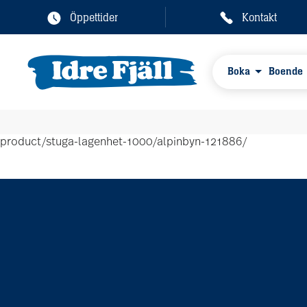
Öppettider
Kontakt
Boka
Boende
product/stuga-lagenhet-1000/alpinbyn-121886/