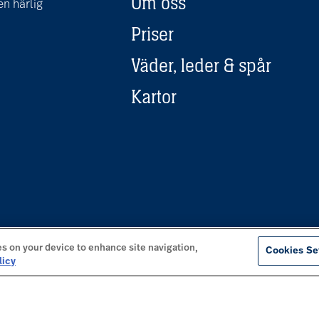
Om oss
n härlig
Priser
Väder, leder & spår
Kartor
es on your device to enhance site navigation,
Cookies Se
licy