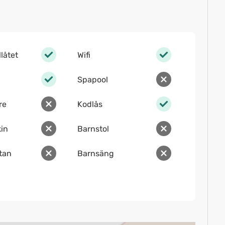
llåtet
Wifi
Spapool
re
Kodlås
in
Barnstol
ltan
Barnsäng