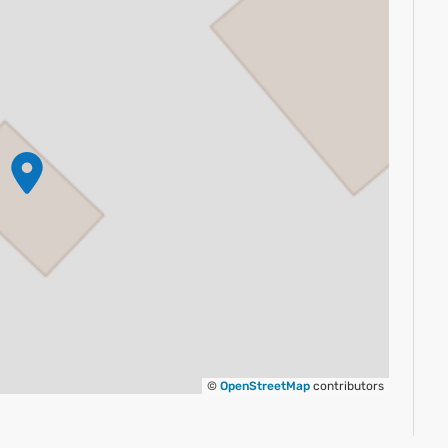
©
OpenStreetMap
contributors