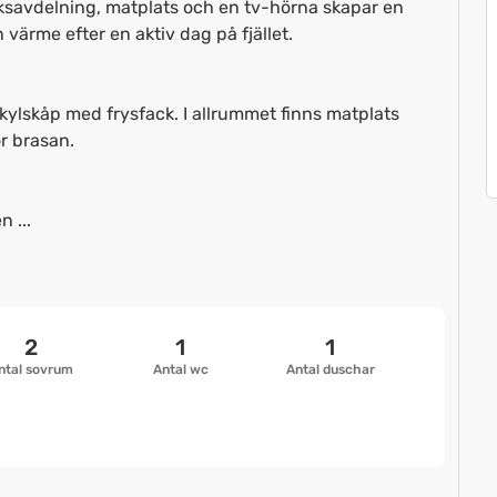
ksavdelning, matplats och en tv-hörna skapar en
värme efter en aktiv dag på fjället.
ylskåp med frysfack. I allrummet finns matplats
r brasan.
 ...
2
1
1
ntal sovrum
Antal wc
Antal duschar