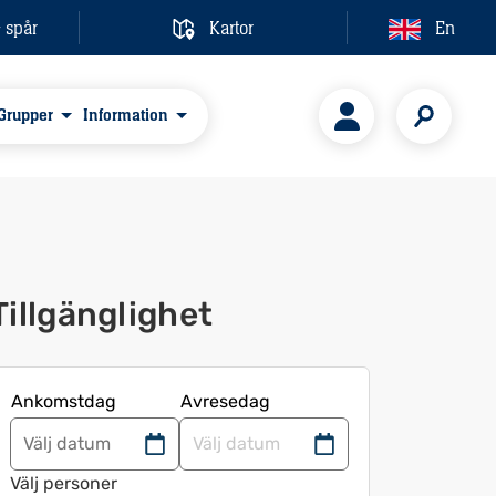
& spår
Kartor
En
Grupper
Information
Tillgänglighet
Ankomstdag
Avresedag
Navigera
Navigera
framåt
bakåt
Välj personer