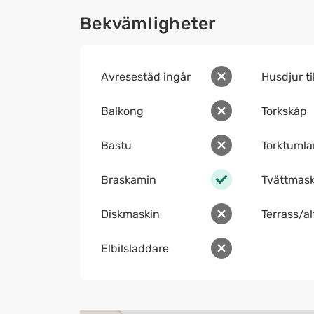
Bekvämligheter
Avresestäd ingår
Husdjur ti
Balkong
Torkskåp
Bastu
Torktumla
Braskamin
Tvättmask
Diskmaskin
Terrass/a
Elbilsladdare