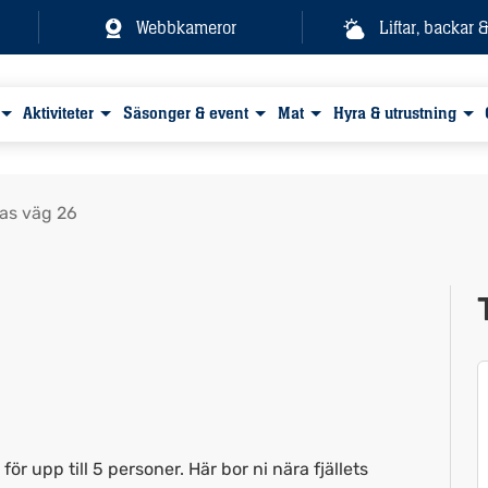
Webbkameror
Liftar, backar 
Aktiviteter
Säsonger & event
Mat
Hyra & utrustning
las väg 26
Visa alla bilder
ör upp till 5 personer. Här bor ni nära fjällets