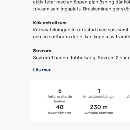
aktiviteter med en öppen planlösning där kö
trivsam samlingsplats. Braskaminen ger skön 
Kök och allrum
Köksavdelningen är utrustad med spis samt k
och en soffhörna där ni kan koppla av framfö
Sovrum
Sovrum 1 har en dubbelsäng. Sovrum 2 har en
Läs mer
5
1
Antal ordinarie
Antal dubbelsängar
A
bäddar
40
230 m
Kvadratmeter
Avstånd centrum