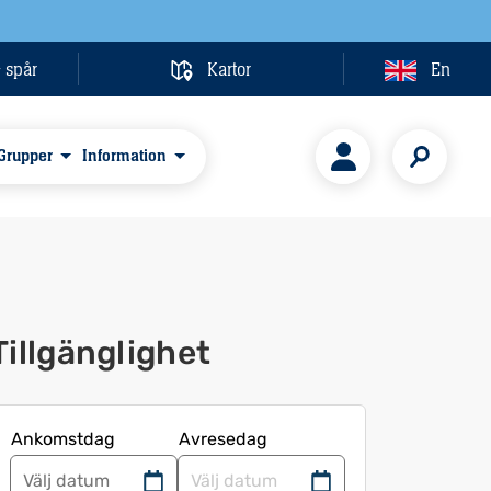
& spår
Kartor
En
Grupper
Information
Tillgänglighet
Ankomstdag
Avresedag