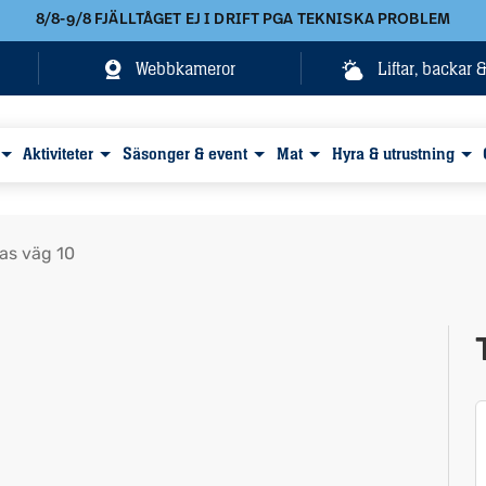
8/8-9/8 FJÄLLTÅGET EJ I DRIFT PGA TEKNISKA PROBLEM
Webbkameror
Liftar, backar 
Aktiviteter
Säsonger & event
Mat
Hyra & utrustning
las väg 10
Visa alla bilder