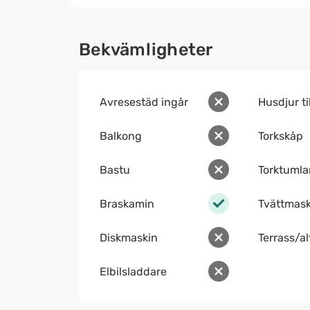
Bekvämligheter
Avresestäd ingår
Husdjur ti
Balkong
Torkskåp
Bastu
Torktumla
Braskamin
Tvättmask
Diskmaskin
Terrass/a
Elbilsladdare