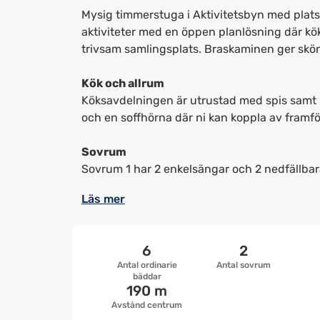
Mysig timmerstuga i Aktivitetsbyn med plats fö
aktiviteter med en öppen planlösning där kö
trivsam samlingsplats. Braskaminen ger skön 
Kök och allrum
Köksavdelningen är utrustad med spis samt k
och en soffhörna där ni kan koppla av framfö
Sovrum
Sovrum 1 har 2 enkelsängar och 2 nedfällbara
Läs mer
6
2
Antal ordinarie
Antal sovrum
bäddar
190 m
Avstånd centrum