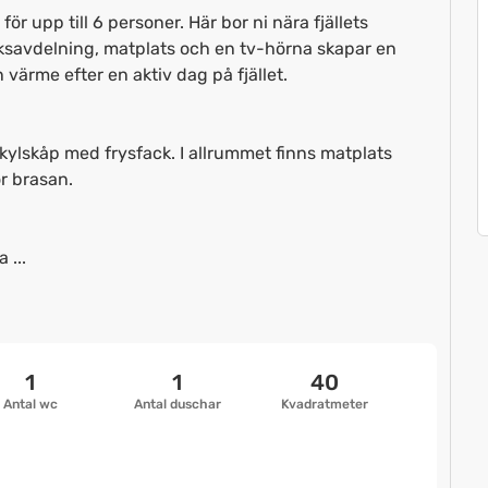
r upp till 6 personer. Här bor ni nära fjällets
ksavdelning, matplats och en tv-hörna skapar en
värme efter en aktiv dag på fjället.
ylskåp med frysfack. I allrummet finns matplats
r brasan.
 ...
1
1
40
Antal wc
Antal duschar
Kvadratmeter