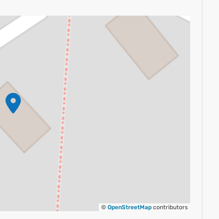
©
OpenStreetMap
contributors