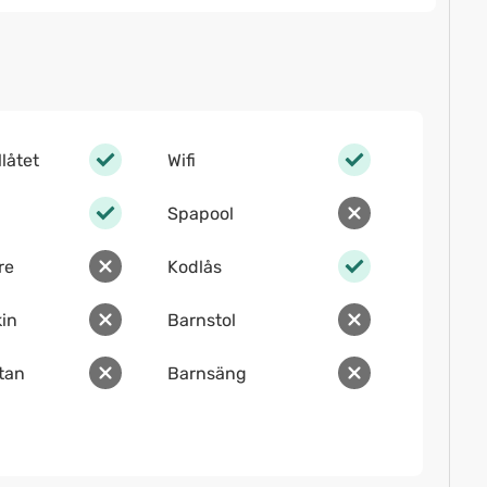
llåtet
Wifi
Spapool
re
Kodlås
in
Barnstol
ltan
Barnsäng