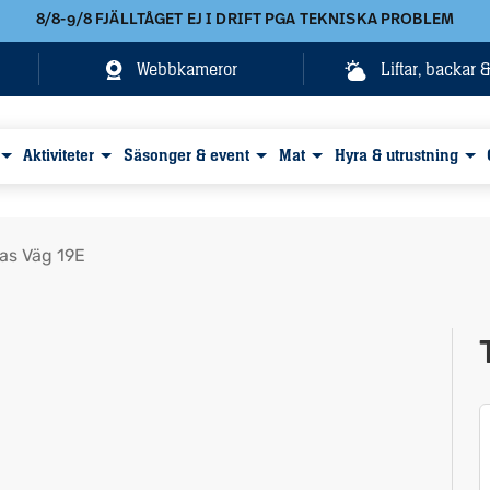
8/8-9/8 FJÄLLTÅGET EJ I DRIFT PGA TEKNISKA PROBLEM
Webbkameror
Liftar, backar 
Aktiviteter
Säsonger & event
Mat
Hyra & utrustning
las Väg 19E
Visa alla bilder