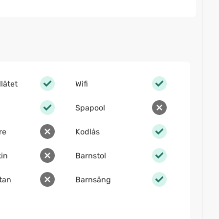
llåtet
Wifi
Spapool
re
Kodlås
in
Barnstol
ltan
Barnsäng