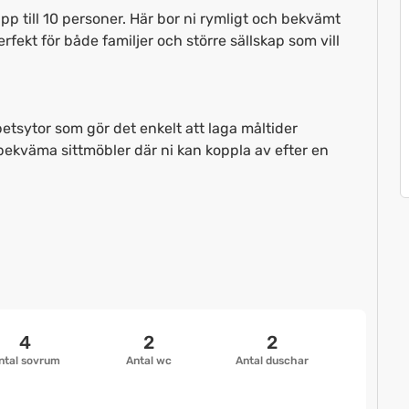
p till 10 personer. Här bor ni rymligt och bekvämt
Perfekt för både familjer och större sällskap som vill
betsytor som gör det enkelt att laga måltider
bekväma sittmöbler där ni kan koppla av efter en
4
2
2
ntal sovrum
Antal wc
Antal duschar