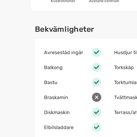
Kvadratmeter
Avstånd centrum
Bekvämligheter
Avresestäd ingår
Husdjur ti
Balkong
Torkskåp
Bastu
Torktumla
Braskamin
Tvättmask
Diskmaskin
Terrass/a
Elbilsladdare