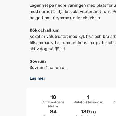
Lägenhet på nedre våningen med plats för up
med närhet till fjällets aktiviteter året runt. 
ha gott om utrymme under vistelsen.
Kök och allrum
Köket är välutrustat med kyl, frys och bra ar
tillsammans. I allrummet finns matplats och 
aktiv dag på fjället.
Sovrum
Sovrum 1 har en d...
Läs mer
10
1
Antal ordinarie
Antal dubbelsängar
A
bäddar
84
180 m