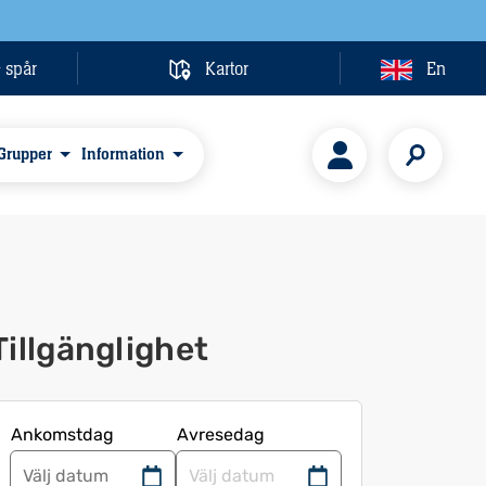
& spår
Kartor
En
Grupper
Information
Tillgänglighet
Ankomstdag
Avresedag