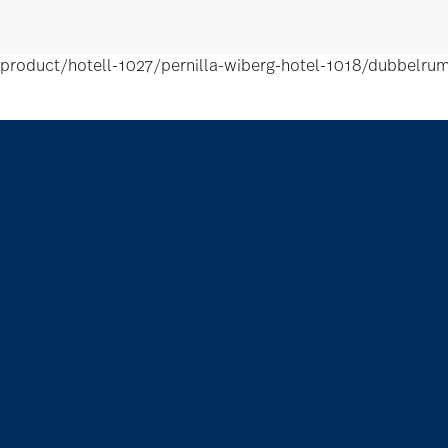
product/hotell-1027/pernilla-wiberg-hotel-1018/dubbelrum