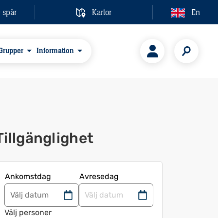
& spår
Kartor
En
Grupper
Information
Tillgänglighet
Ankomstdag
Avresedag
Navigera
Navigera
framåt
bakåt
Välj personer