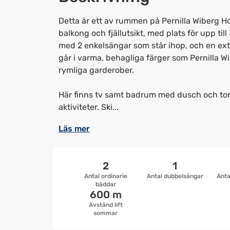
Detta är ett av rummen på Pernilla Wiberg Ho
balkong och fjällutsikt, med plats för upp ti
med 2 enkelsängar som står ihop, och en ex
går i varma, behagliga färger som Pernilla Wi
rymliga garderober.
Här finns tv samt badrum med dusch och tork
aktiviteter. Ski...
Läs mer
2
1
Antal ordinarie
Antal dubbelsängar
Anta
bäddar
600 m
Avstånd lift
sommar