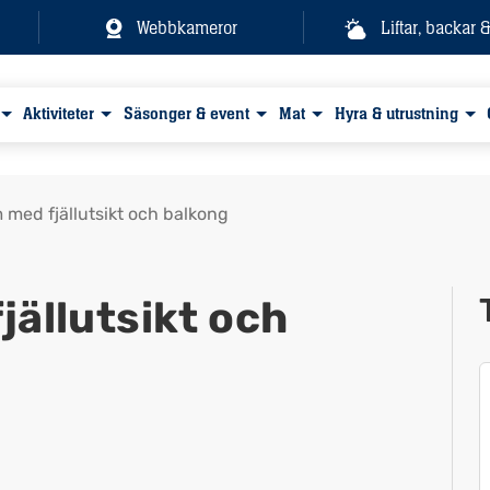
Webbkameror
Liftar, backar 
Aktiviteter
Säsonger & event
Mat
Hyra & utrustning
med fjällutsikt och balkong
ällutsikt och
Visa alla bilder