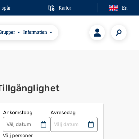
& spår
Kartor
En
Grupper
Information
Tillgänglighet
Ankomstdag
Avresedag
Navigera
Navigera
framåt
bakåt
Välj personer