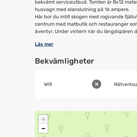
bekvämt serviceutbud. Tomten är 8x12 meter,
husvagn med elanslutning på 16 ampere.
Här bor du intill skogen med rogivande fjällu
centrum med matbutik och restauranger som g
äventyr. Under vintern når du längdspåren di
Läs mer
Bekvämligheter
Wifi
Nätverksu
+
−