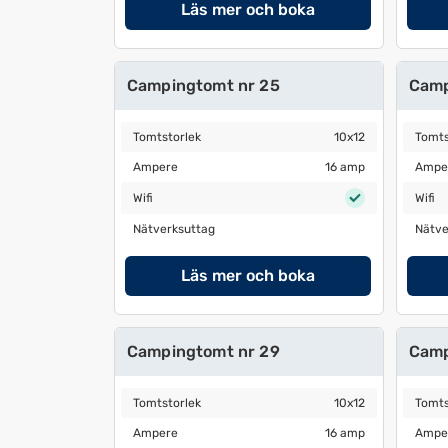
Läs mer och boka
Campingtomt nr 25
Camp
Tomtstorlek
10x12
Tomtst
Tomtstorlek
10x12
Tomts
Ampere
16 amp
Amper
Ampere
16 amp
Ampe
Wifi
Wifi
Wifi
Wifi
Nätverksuttag
Nätver
Nätverksuttag
Nätve
Läs mer och boka
Campingtomt nr 29
Camp
Tomtstorlek
10x12
Tomtst
Tomtstorlek
10x12
Tomts
Ampere
16 amp
Amper
Ampere
16 amp
Ampe