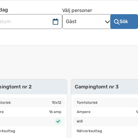
Välj personer
Gäst
Sök
ra
da
ern
ingtomt nr 2
Campingtomt nr 3
orlek
10x12
Tomtstorlek
10x12
torlek
10x12
Tomtstorlek
e
16 amp
Ampere
16 amp
re
16 amp
Ampere
1
ecknet
Wifi
Wifi
ksuttag
Nätverksuttag
rksuttag
Nätverksuttag