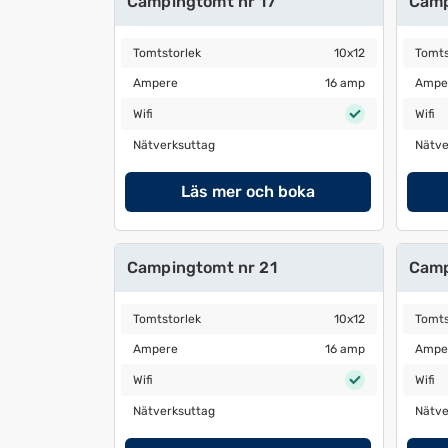
Campingtomt nr 17
Camp
Tomtstorlek
10x12
Tomtst
Tomtstorlek
10x12
Tomts
Ampere
16 amp
Amper
Ampere
16 amp
Ampe
Wifi
Wifi
Wifi
Wifi
Nätverksuttag
Nätver
Nätverksuttag
Nätve
Läs mer och boka
Campingtomt nr 21
Camp
Tomtstorlek
10x12
Tomtst
Tomtstorlek
10x12
Tomts
Ampere
16 amp
Amper
Ampere
16 amp
Ampe
Wifi
Wifi
Wifi
Wifi
Nätverksuttag
Nätver
Nätverksuttag
Nätve