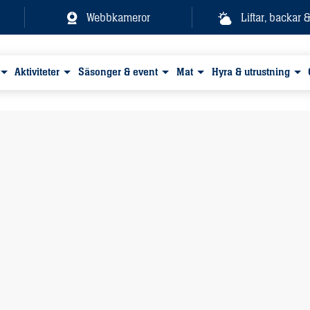
Webbkameror
Liftar, backar 
Aktiviteter
Säsonger & event
Mat
Hyra & utrustning