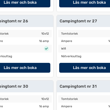
Läs mer och boka
Läs mer och boka
ingtomt nr 26
Campingtomt nr 27
orlek
10x12
Tomtstorlek
10x12
torlek
10x12
Tomtstorlek
e
16 amp
Ampere
16 amp
re
16 amp
Ampere
1
Wifi
Wifi
ksuttag
Nätverksuttag
rksuttag
Nätverksuttag
Läs mer och boka
Läs mer och boka
ingtomt nr 30
Campingtomt nr 31
orlek
10x12
Tomtstorlek
10x12
torlek
10x12
Tomtstorlek
e
16 amp
Ampere
16 amp
re
16 amp
Ampere
1