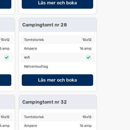
Läs mer och boka
Campingtomt nr 28
Tomtstorlek
10x12
10x12
Tomtstorlek
10x12
Ampere
16 amp
6 amp
Ampere
16 amp
Wifi
Wifi
Nätverksuttag
Nätverksuttag
Läs mer och boka
Campingtomt nr 32
Tomtstorlek
10x12
10x12
Tomtstorlek
10x12
Ampere
16 amp
6 amp
Ampere
16 amp