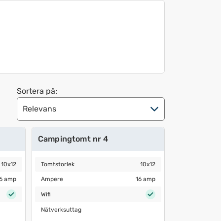
Sortera på:
Campingtomt nr 4
Tomtstorlek
10x12
10x12
Tomtstorlek
10x12
Ampere
16 amp
6 amp
Ampere
16 amp
Wifi
Wifi
Nätverksuttag
Nätverksuttag