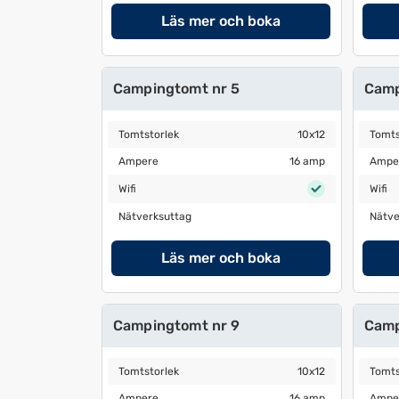
upp
upp
Läs mer och boka
kortkommandon
kortk
för
för
att
att
Campingtomt nr 5
Camp
ändra
ändra
datum
datum.
Tomtstorlek
10x12
Tomtst
Tomtstorlek
10x12
Tomts
Ampere
16 amp
Amper
Ampere
16 amp
Ampe
Wifi
Wifi
Wifi
Wifi
Nätverksuttag
Nätver
Nätverksuttag
Nätve
Läs mer och boka
Campingtomt nr 9
Camp
Tomtstorlek
10x12
Tomtst
Tomtstorlek
10x12
Tomts
Ampere
16 amp
Amper
Ampere
16 amp
Ampe