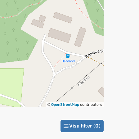
©
OpenStreetMap
contributors
Visa filter (0)