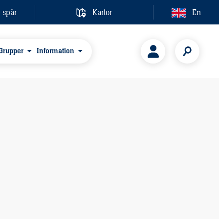
& spår
Kartor
En
Grupper
Information