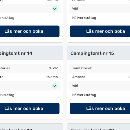
Wifi
Wifi
ksuttag
Nätverksuttag
rksuttag
Nätverksuttag
Läs mer och boka
Läs mer och boka
ingtomt nr 14
Campingtomt nr 15
orlek
10x12
Tomtstorlek
10x12
torlek
10x12
Tomtstorlek
e
16 amp
Ampere
16 amp
re
16 amp
Ampere
1
Wifi
Wifi
ksuttag
Nätverksuttag
rksuttag
Nätverksuttag
Läs mer och boka
Läs mer och boka