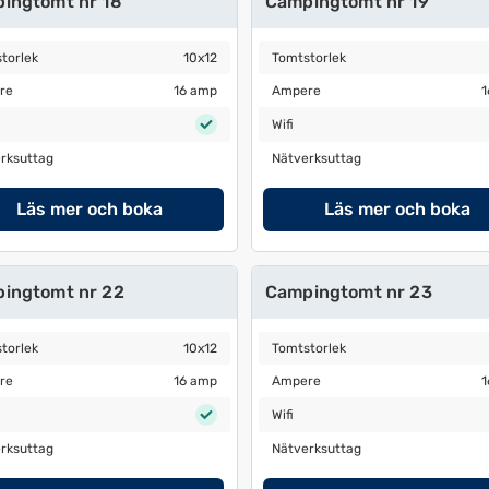
ingtomt nr 18
Campingtomt nr 19
orlek
10x12
Tomtstorlek
10x12
torlek
10x12
Tomtstorlek
e
16 amp
Ampere
16 amp
re
16 amp
Ampere
1
Wifi
Wifi
ksuttag
Nätverksuttag
rksuttag
Nätverksuttag
Läs mer och boka
Läs mer och boka
ingtomt nr 22
Campingtomt nr 23
orlek
10x12
Tomtstorlek
10x12
torlek
10x12
Tomtstorlek
e
16 amp
Ampere
16 amp
re
16 amp
Ampere
1
Wifi
Wifi
ksuttag
Nätverksuttag
rksuttag
Nätverksuttag