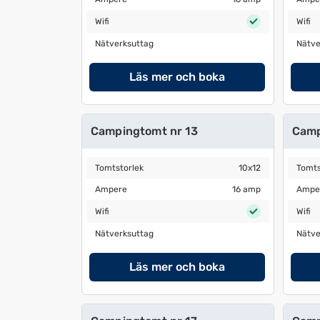
Wifi
Wifi
Wifi
Wifi
Nätverksuttag
Nätver
Nätverksuttag
Nätve
Läs mer och boka
Campingtomt nr 13
Camp
Tomtstorlek
10x12
Tomtst
Tomtstorlek
10x12
Tomts
Ampere
16 amp
Amper
Ampere
16 amp
Ampe
Wifi
Wifi
Wifi
Wifi
Nätverksuttag
Nätver
Nätverksuttag
Nätve
Läs mer och boka