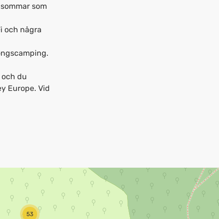
er sommar som
Fi och några
songscamping.
R och du
ey Europe. Vid
53