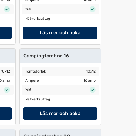
Wifi
Wifi
Nätverksuttag
Nätverksuttag
Läs mer och boka
Campingtomt nr 16
Tomtstorlek
10x12
10x12
Tomtstorlek
10x12
Ampere
16 amp
6 amp
Ampere
16 amp
Wifi
Wifi
Nätverksuttag
Nätverksuttag
Läs mer och boka