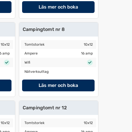
Läs mer och boka
Campingtomt nr 8
Tomtstorlek
10x12
10x12
Tomtstorlek
10x12
Ampere
16 amp
6 amp
Ampere
16 amp
Wifi
Wifi
Nätverksuttag
Nätverksuttag
Läs mer och boka
Campingtomt nr 12
Tomtstorlek
10x12
10x12
Tomtstorlek
10x12
Ampere
16 amp
6 amp
Ampere
16 amp