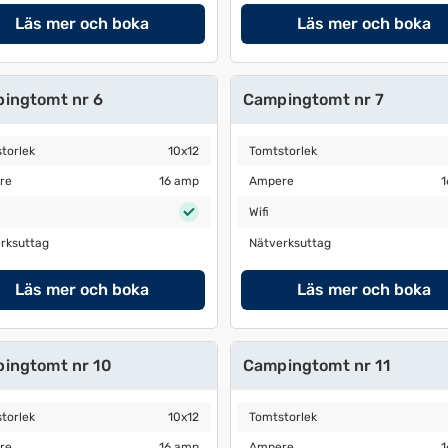
Läs mer och boka
Läs mer och boka
ommandon
ingtomt nr 6
Campingtomt nr 7
orlek
10x12
Tomtstorlek
10x12
torlek
10x12
Tomtstorlek
e
16 amp
Ampere
16 amp
re
16 amp
Ampere
1
Wifi
Wifi
ksuttag
Nätverksuttag
rksuttag
Nätverksuttag
Läs mer och boka
Läs mer och boka
ingtomt nr 10
Campingtomt nr 11
orlek
10x12
Tomtstorlek
10x12
torlek
10x12
Tomtstorlek
e
16 amp
Ampere
16 amp
re
16 amp
Ampere
1